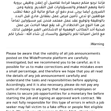
فإننا نرجو منكم جميعا قراءة تفاصيل أي إعلان وظيفي بروية
تامة وفهم المهام والمسؤوليات قبل التقديم. وعليه ومن
الضروري أيضا يرجى عدم دفع أي مبالغ مالية لأي جهة تطلب
موظفين او تدعي تأمين فرص عمل بمقابل مادي قبل البدء
بالوظيفة وتوقيع عقد عمل معتمد فنحن غير مسؤولين تماماً
عن هذا النوع من الاخطاء الي قد يقع فيها الباحث عن عمل
ضحية أحد المكاتب الوهمية او الاشخاص الغير مؤهلين لذلك.
مع كامل امنياتنا لكم بالتوفيق والسداد إن شاء الله - شكرا لكم
Warning:
Please be aware that the validity of all job announcements
posted on the WidePromote platform are carefully
investigated, but we recommend you to be careful, as it is
possible for us to make corrections and make mistakes even
a small percentage, and therefore we hope that you all read
the details of any job announcement carefully and
understand the tasks and responsibilities before applying .
Accordingly, and it is also necessary, please do not pay any
sums of money to any party that requests employees or
claims to secure job opportunities for a monetary fee before
starting the job and signing an approved work contract. We
are not fully responsible for this type of errors in which a job
seeker may fall victim to a fake office or people Not eligible