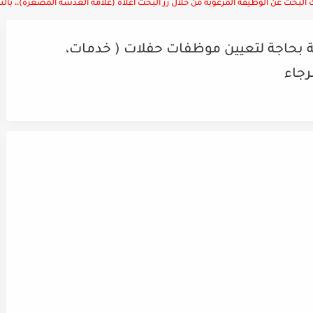
لبحث عن الوظيفة المرغوبة من خلال زر البحث أعلاه (علامة العدسة المصغرة)،، بالتوف
ة بحاجة لتعيين موظفات حفلات ( خدمات،