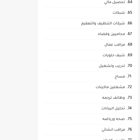
تحصيل مالي
شبكات
شركات التنظيف والتعقيم
محاميين وقضاه
مراقب عمال
شيف حلويات
تدريب وتشغيل
مساح
مشغلين ماكينات
وظائف ترجمه
تحليل البيانات
صحه ورياضه
مراقب انشائي