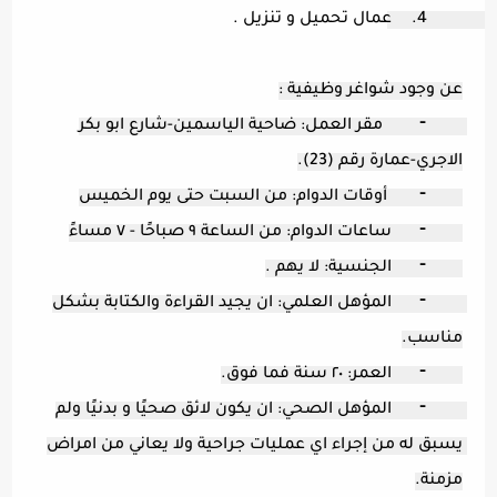
	4.	عمال تحميل و تنزيل . 
عن وجود شواغر وظيفية :
	⁃	  مقر العمل: ضاحية الياسمين-شارع ابو بكر 
الاجري-عمارة رقم (23).
	⁃	 أوقات الدوام: من السبت حتى يوم الخميس
	⁃	ساعات الدوام: من الساعة ٩ صباحًا - ٧ مساءً
	⁃	الجنسية: لا يهم .
	⁃	المؤهل العلمي: ان يجيد القراءة والكتابة بشكل 
مناسب.
	⁃	العمر: ٢٠ سنة فما فوق.
	⁃	المؤهل الصحي: ان يكون لائق صحيًا و بدنيًا ولم 
يسبق له من إجراء اي عمليات جراحية ولا يعاني من امراض 
مزمنة.