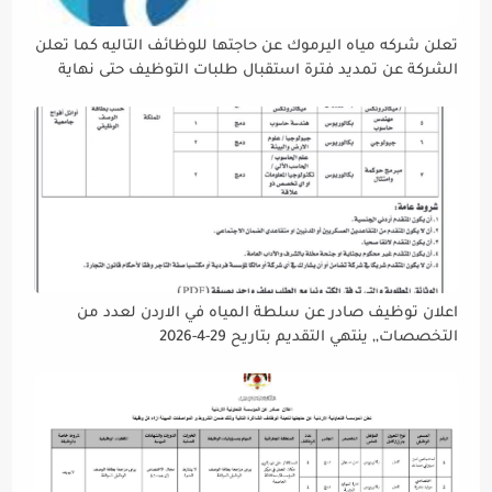
تعلن شركه مياه اليرموك عن حاجتها للوظائف التاليه كما تعلن
الشركة عن تمديد فترة استقبال طلبات التوظيف حتى نهاية
دوام يوم الخميس الموافق2026/5/21 القادم، حرصًا منها على
إتاحة الفرصة الكافية أمام الجميع لاستكمال إجراءات التقديم.
اعلان توظيف صادر عن سلطة المياه في الاردن لعدد من
التخصصات,, ينتهي التقديم بتاريح 29-4-2026