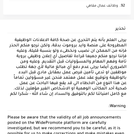
وظائف عمال مقاهي
تحذير
يرجى العلم بأنه يتم التحري عن صحة كافة الاعلانات الوظيفية
المطروحة على منصة وايد بروموت بدقة، ولكن نرجو منكم الحذر
فإنه من الممكن ان نصيب ونخطىء ولو بنسبة قليلة، وعليه
فإننا نرجو منكم جميعا قراءة تفاصيل أي إعلان وظيفي بروية
تامة وفهم المهام والمسؤوليات قبل التقديم. وعليه ومن
الضروري أيضا يرجى عدم دفع أي مبالغ مالية لأي جهة تطلب
موظفين او تدعي تأمين فرص عمل بمقابل مادي قبل البدء
بالوظيفة وتوقيع عقد عمل معتمد فنحن غير مسؤولين تماماً
عن هذا النوع من الاخطاء الي قد يقع فيها الباحث عن عمل
ضحية أحد المكاتب الوهمية او الاشخاص الغير مؤهلين لذلك.
مع كامل امنياتنا لكم بالتوفيق والسداد إن شاء الله - شكرا لكم
Warning:
Please be aware that the validity of all job announcements
posted on the WidePromote platform are carefully
investigated, but we recommend you to be careful, as it is
possible for us to make corrections and make mistakes even