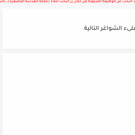
لبحث عن الوظيفة المرغوبة من خلال زر البحث أعلاه (علامة العدسة المصغرة)،، بالتوف
ء الشواغر التالية