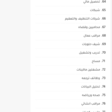
تحصيل مالي
شبكات
شركات التنظيف والتعقيم
محاميين وقضاه
مراقب عمال
شيف حلويات
تدريب وتشغيل
مساح
مشغلين ماكينات
وظائف ترجمه
تحليل البيانات
صحه ورياضه
مراقب انشائي