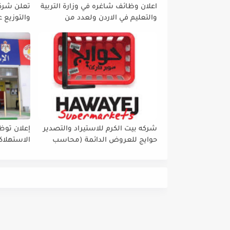
اعلان وظائف شاغره في وزارة التربية
تعلن شرك
والتعليم في الاردن ولعدد من
والتوزيع 
التخصصات
الشاغرة في
شركه بيت الكرم للاستيراد والتصدير
إعلان تو
حوايج للعروض الدائمة (محاسب
الاستهلاكي
رئيسي - مهندسه جوده - منسق
بضائع - موظفي بقاله - امين
مستودع - موظفة إدارة صفحات
السوشيل ميديا)