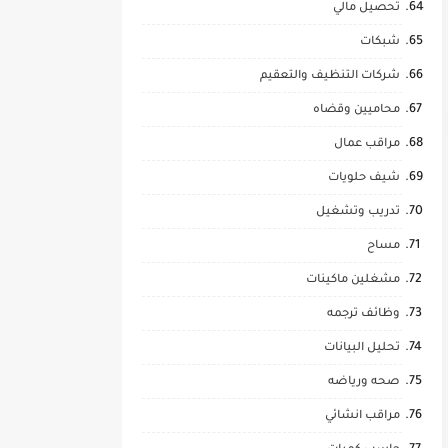
تحصيل مالي
شبكات
شركات التنظيف والتعقيم
محاميين وقضاه
مراقب عمال
شيف حلويات
تدريب وتشغيل
مساح
مشغلين ماكينات
وظائف ترجمه
تحليل البيانات
صحه ورياضه
مراقب انشائي