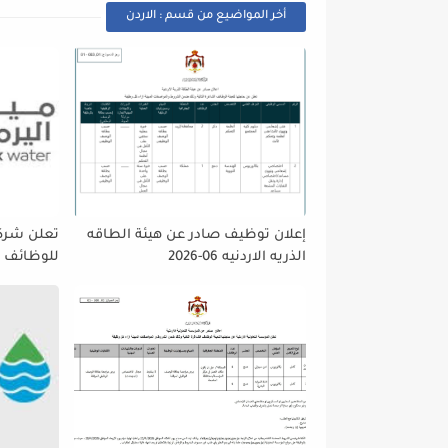
أخر المواضيع من قسم : الاردن
إعلان توظيف صادر عن هيئة الطاقه
تعلن شركه
الذريه الاردنيه 06-2026
للوظائف ا
تمديد فتر
حتى نهاية
على إتاحة 
الجميع لا