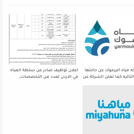
 مياه اليرموك عن حاجتها
اعلان توظيف صادر عن سلطة المياه
لتاليه كما تعلن الشركة عن
في الاردن لعدد من التخصصات,,
ة استقبال طلبات التوظيف
ينتهي التقديم بتاريح 29-4-2026
 دوام يوم الخميس
الموافق2026/5/21 القادم، حرصًا منها
الفرصة الكافية أمام
ستكمال إجراءات التقديم.