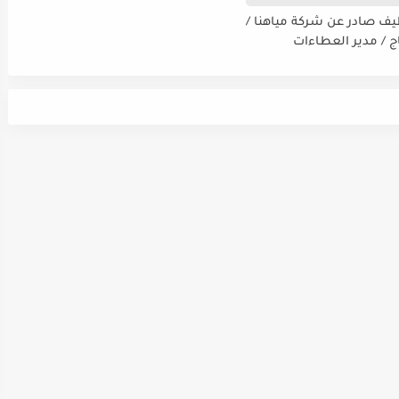
يف صادر عن شركة مياهنا /
اج / مدير العطاءات
ت / ضابط نوعية / مدقق
سي - مالي