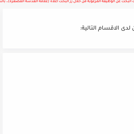
لبحث عن الوظيفة المرغوبة من خلال زر البحث أعلاه (علامة العدسة المصغرة)،، بالتوف