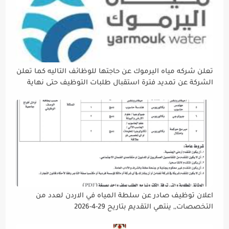
تعلن شركه مياه اليرموك عن حاجتها للوظائف التاليه كما تعلن
الشركة عن تمديد فترة استقبال طلبات التوظيف حتى نهاية
دوام يوم الخميس الموافق2026/5/21 القادم، حرصًا منها على
إتاحة الفرصة الكافية أمام الجميع لاستكمال إجراءات التقديم.
اعلان توظيف صادر عن سلطة المياه في الاردن لعدد من
التخصصات,, ينتهي التقديم بتاريح 29-4-2026