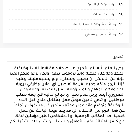
مرافقين كبار السن
مراقب كاميرات
وظائف شركات النفط والغاز
وظائف عمال مقاهي
تحذير
يرجى العلم بأنه يتم التحري عن صحة كافة الاعلانات الوظيفية
المطروحة على منصة وايد بروموت بدقة، ولكن نرجو منكم الحذر
فإنه من الممكن ان نصيب ونخطىء ولو بنسبة قليلة، وعليه
فإننا نرجو منكم جميعا قراءة تفاصيل أي إعلان وظيفي بروية
تامة وفهم المهام والمسؤوليات قبل التقديم. وعليه ومن
الضروري أيضا يرجى عدم دفع أي مبالغ مالية لأي جهة تطلب
موظفين او تدعي تأمين فرص عمل بمقابل مادي قبل البدء
بالوظيفة وتوقيع عقد عمل معتمد فنحن غير مسؤولين تماماً
عن هذا النوع من الاخطاء الي قد يقع فيها الباحث عن عمل
ضحية أحد المكاتب الوهمية او الاشخاص الغير مؤهلين لذلك.
مع كامل امنياتنا لكم بالتوفيق والسداد إن شاء الله - شكرا لكم