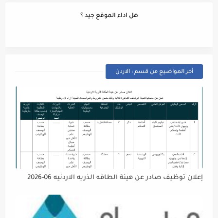
هل اداء الموقع جيد ؟
أخر المواضيع من قسم : الاردن
إعلان توظيف صادر عن هيئة الطاقه الذريه الاردنيه 06-2026