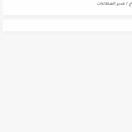
اج / مدير العطاءات
ت / ضابط نوعية / مدقق
سي - مالي