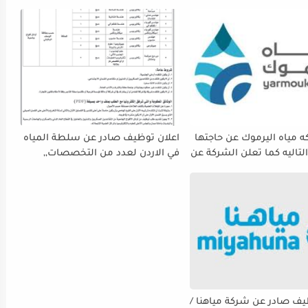
 مياه اليرموك عن حاجتها
اعلان توظيف صادر عن سلطة المياه
لتاليه كما تعلن الشركة عن
في الاردن لعدد من التخصصات,,
ة استقبال طلبات التوظيف
ينتهي التقديم بتاريح 29-4-2026
 دوام يوم الخميس
الموافق2026/5/21 القادم، حرصًا منها
الفرصة الكافية أمام
ستكمال إجراءات التقديم.
يف صادر عن شركة مياهنا /