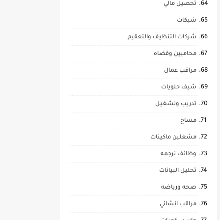
تحصيل مالي
شبكات
شركات التنظيف والتعقيم
محاميين وقضاه
مراقب عمال
شيف حلويات
تدريب وتشغيل
مساح
مشغلين ماكينات
وظائف ترجمه
تحليل البيانات
صحه ورياضه
مراقب انشائي