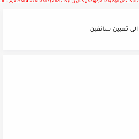
لبحث عن الوظيفة المرغوبة من خلال زر البحث أعلاه (علامة العدسة المصغرة)،، بالتوف
 الى تعيين سائقين