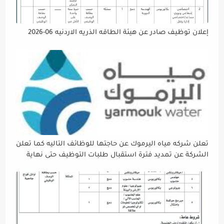
إعلان توظيف صادر عن هيئة الطاقه الذريه الاردنيه 06-2026
تعلن شركه مياه اليرموك عن حاجتها للوظائف التاليه كما تعلن
الشركة عن تمديد فترة استقبال طلبات التوظيف حتى نهاية
دوام يوم الخميس الموافق2026/5/21 القادم، حرصًا منها على
إتاحة الفرصة الكافية أمام الجميع لاستكمال إجراءات التقديم.