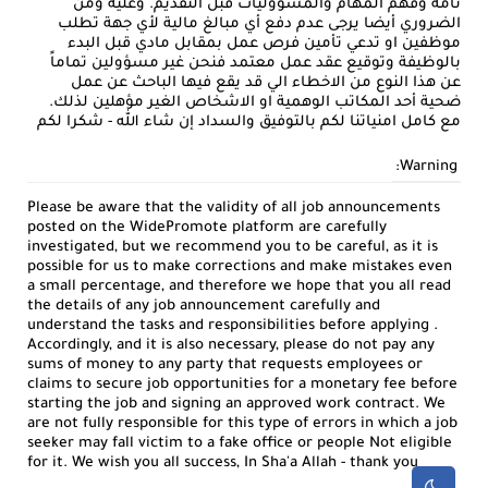
تامة وفهم المهام والمسؤوليات قبل التقديم. وعليه ومن
الضروري أيضا يرجى عدم دفع أي مبالغ مالية لأي جهة تطلب
موظفين او تدعي تأمين فرص عمل بمقابل مادي قبل البدء
بالوظيفة وتوقيع عقد عمل معتمد فنحن غير مسؤولين تماماً
عن هذا النوع من الاخطاء الي قد يقع فيها الباحث عن عمل
ضحية أحد المكاتب الوهمية او الاشخاص الغير مؤهلين لذلك.
مع كامل امنياتنا لكم بالتوفيق والسداد إن شاء الله - شكرا لكم
Warning:
Please be aware that the validity of all job announcements
posted on the WidePromote platform are carefully
investigated, but we recommend you to be careful, as it is
possible for us to make corrections and make mistakes even
a small percentage, and therefore we hope that you all read
the details of any job announcement carefully and
understand the tasks and responsibilities before applying .
Accordingly, and it is also necessary, please do not pay any
sums of money to any party that requests employees or
claims to secure job opportunities for a monetary fee before
starting the job and signing an approved work contract. We
are not fully responsible for this type of errors in which a job
seeker may fall victim to a fake office or people Not eligible
for it. We wish you all success, In Sha'a Allah - thank you