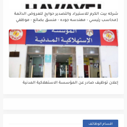
شركه بيت الكرم للاستيراد والتصدير حوايج للعروض الدائمة
(محاسب رئيسي - مهندسه جوده - منسق بضائع - موظفي
بقاله - امين مستودع - موظفة إدارة صفحات السوشيل ميديا)
إعلان توظيف صادر عن المؤسسة الاستهلاكية المدنية
اقسام الوظائف