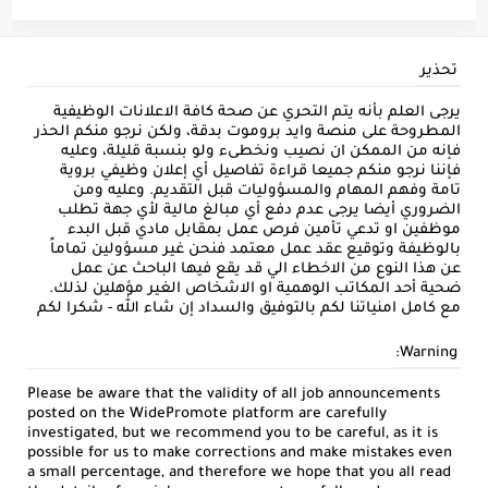
تحذير
يرجى العلم بأنه يتم التحري عن صحة كافة الاعلانات الوظيفية
المطروحة على منصة وايد بروموت بدقة، ولكن نرجو منكم الحذر
فإنه من الممكن ان نصيب ونخطىء ولو بنسبة قليلة، وعليه
فإننا نرجو منكم جميعا قراءة تفاصيل أي إعلان وظيفي بروية
تامة وفهم المهام والمسؤوليات قبل التقديم. وعليه ومن
الضروري أيضا يرجى عدم دفع أي مبالغ مالية لأي جهة تطلب
موظفين او تدعي تأمين فرص عمل بمقابل مادي قبل البدء
بالوظيفة وتوقيع عقد عمل معتمد فنحن غير مسؤولين تماماً
عن هذا النوع من الاخطاء الي قد يقع فيها الباحث عن عمل
ضحية أحد المكاتب الوهمية او الاشخاص الغير مؤهلين لذلك.
مع كامل امنياتنا لكم بالتوفيق والسداد إن شاء الله - شكرا لكم
Warning:
Please be aware that the validity of all job announcements
posted on the WidePromote platform are carefully
investigated, but we recommend you to be careful, as it is
possible for us to make corrections and make mistakes even
a small percentage, and therefore we hope that you all read