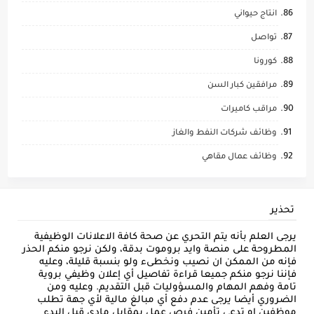
انتاج حيواني
تواصل
كورونا
مرافقين كبار السن
مراقب كاميرات
وظائف شركات النفط والغاز
وظائف عمال مقاهي
تحذير
يرجى العلم بأنه يتم التحري عن صحة كافة الاعلانات الوظيفية
المطروحة على منصة وايد بروموت بدقة، ولكن نرجو منكم الحذر
فإنه من الممكن ان نصيب ونخطىء ولو بنسبة قليلة، وعليه
فإننا نرجو منكم جميعا قراءة تفاصيل أي إعلان وظيفي بروية
تامة وفهم المهام والمسؤوليات قبل التقديم. وعليه ومن
الضروري أيضا يرجى عدم دفع أي مبالغ مالية لأي جهة تطلب
موظفين او تدعي تأمين فرص عمل بمقابل مادي قبل البدء