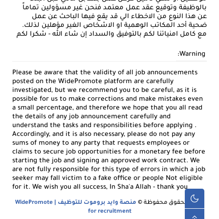
بالوظيفة وتوقيع عقد عمل معتمد فنحن غير مسؤولين تماماً
عن هذا النوع من الاخطاء الي قد يقع فيها الباحث عن عمل
ضحية أحد المكاتب الوهمية او الاشخاص الغير مؤهلين لذلك.
مع كامل امنياتنا لكم بالتوفيق والسداد إن شاء الله - شكرا لكم
Warning:
Please be aware that the validity of all job announcements
posted on the WidePromote platform are carefully
investigated, but we recommend you to be careful, as it is
possible for us to make corrections and make mistakes even
a small percentage, and therefore we hope that you all read
the details of any job announcement carefully and
understand the tasks and responsibilities before applying .
Accordingly, and it is also necessary, please do not pay any
sums of money to any party that requests employees or
claims to secure job opportunities for a monetary fee before
starting the job and signing an approved work contract. We
are not fully responsible for this type of errors in which a job
seeker may fall victim to a fake office or people Not eligible
for it. We wish you all success, In Sha'a Allah - thank you
جميع الحقوق محفوظة ©
منصة وايد بروموت للتوظيف | WidePromote
for recruitment