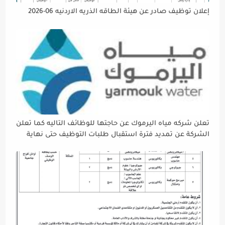
إعلان توظيف صادر عن هيئة الطاقه الذريه الاردنيه 06-2026
تعلن شركه مياه اليرموك عن حاجتها للوظائف التاليه كما تعلن
الشركة عن تمديد فترة استقبال طلبات التوظيف حتى نهاية
دوام يوم الخميس الموافق2026/5/21 القادم، حرصًا منها على
إتاحة الفرصة الكافية أمام الجميع لاستكمال إجراءات التقديم.