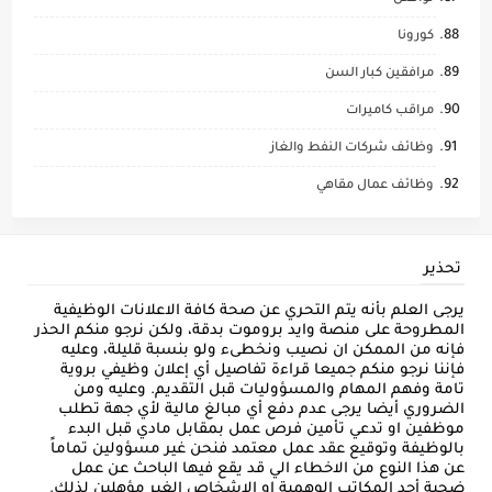
كورونا
مرافقين كبار السن
مراقب كاميرات
وظائف شركات النفط والغاز
وظائف عمال مقاهي
تحذير
يرجى العلم بأنه يتم التحري عن صحة كافة الاعلانات الوظيفية
المطروحة على منصة وايد بروموت بدقة، ولكن نرجو منكم الحذر
فإنه من الممكن ان نصيب ونخطىء ولو بنسبة قليلة، وعليه
فإننا نرجو منكم جميعا قراءة تفاصيل أي إعلان وظيفي بروية
تامة وفهم المهام والمسؤوليات قبل التقديم. وعليه ومن
الضروري أيضا يرجى عدم دفع أي مبالغ مالية لأي جهة تطلب
موظفين او تدعي تأمين فرص عمل بمقابل مادي قبل البدء
بالوظيفة وتوقيع عقد عمل معتمد فنحن غير مسؤولين تماماً
عن هذا النوع من الاخطاء الي قد يقع فيها الباحث عن عمل
ضحية أحد المكاتب الوهمية او الاشخاص الغير مؤهلين لذلك.