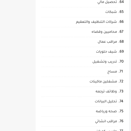
تحصيل مالي
شبكات
شركات التنظيف والتعقيم
محاميين وقضاه
مراقب عمال
شيف حلويات
تدريب وتشغيل
مساح
مشغلين ماكينات
وظائف ترجمه
تحليل البيانات
صحه ورياضه
مراقب انشائي