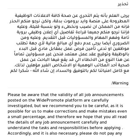
تحذير
يرجى العلم بأنه يتم التحري عن صحة كافة الاعلانات الوظيفية
المطروحة على منصة وايد بروموت بدقة، ولكن نرجو منكم الحذر
فإنه من الممكن ان نصيب ونخطىء ولو بنسبة قليلة، وعليه
فإننا نرجو منكم جميعا قراءة تفاصيل أي إعلان وظيفي بروية
تامة وفهم المهام والمسؤوليات قبل التقديم. وعليه ومن
الضروري أيضا يرجى عدم دفع أي مبالغ مالية لأي جهة تطلب
موظفين او تدعي تأمين فرص عمل بمقابل مادي قبل البدء
بالوظيفة وتوقيع عقد عمل معتمد فنحن غير مسؤولين تماماً
عن هذا النوع من الاخطاء الي قد يقع فيها الباحث عن عمل
ضحية أحد المكاتب الوهمية او الاشخاص الغير مؤهلين لذلك.
مع كامل امنياتنا لكم بالتوفيق والسداد إن شاء الله - شكرا لكم
Warning:
Please be aware that the validity of all job announcements
posted on the WidePromote platform are carefully
investigated, but we recommend you to be careful, as it is
possible for us to make corrections and make mistakes even
a small percentage, and therefore we hope that you all read
the details of any job announcement carefully and
understand the tasks and responsibilities before applying .
Accordingly, and it is also necessary, please do not pay any