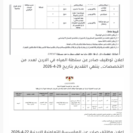
دوام يوم الخميس الموافق2026/5/21 القادم، حرصًا منها على
إتاحة الفرصة الكافية أمام الجميع لاستكمال إجراءات التقديم.
اعلان توظيف صادر عن سلطة المياه في الاردن لعدد من
التخصصات,, ينتهي التقديم بتاريح 29-4-2026
اعلان وظائف صادر عن المؤسسة التعاونية الاردنية 22-4-2026