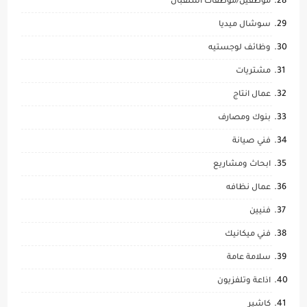
موظفين/موظفات استقبال
سوشال ميديا
وظائف لوجستيه
مشتريات
عمال انتاج
بنوك ومصارف
فني صيانة
ابحاث ومشاريع
عمال نظافه
فنيين
فني ميكانيك
سلامة عامة
اذاعة وتلفزيون
كاشير