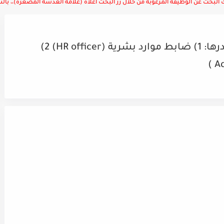
لبحث عن الوظيفة المرغوبة من خلال زر البحث أعلاه (علامة العدسة المصغرة)،، بالتوف
شركة رائده تطلب تعيين ضمن كوادرها: 1) ضابط موارد بشرية (HR officer) 2)