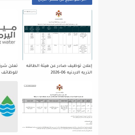
أخر المواضيع من قسم : الاردن
إعلان توظيف صادر عن هيئة الطاقه
تعلن شركه
الذريه الاردنيه 06-2026
للوظائف ا
تمديد فتر
حتى نهاية
على إتاحة 
الجميع لا