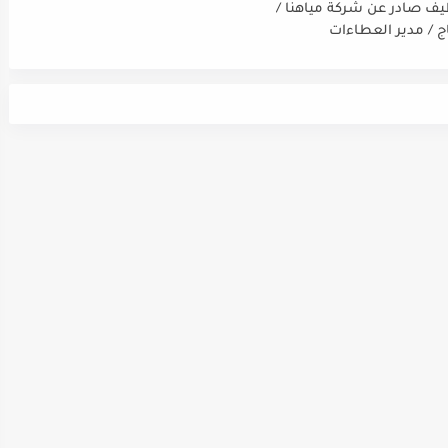
يف صادر عن شركة مياهنا /
اج / مدير العطاءات
ت / ضابط نوعية / مدقق
سي - مالي