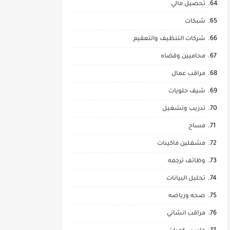
تحصيل مالي
شبكات
شركات التنظيف والتعقيم
محاميين وقضاه
مراقب عمال
شيف حلويات
تدريب وتشغيل
مساح
مشغلين ماكينات
وظائف ترجمه
تحليل البيانات
صحه ورياضه
مراقب انشائي