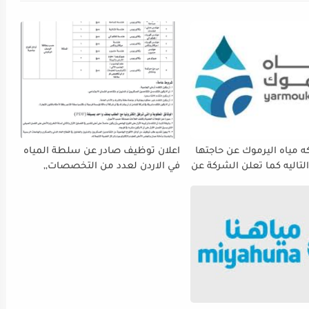
 مياه اليرموك عن حاجتها
اعلان توظيف صادر عن سلطة المياه
لتاليه كما تعلن الشركة عن
في الاردن لعدد من التخصصات,,
ة استقبال طلبات التوظيف
ينتهي التقديم بتاريح 29-4-2026
 دوام يوم الخميس
الموافق2026/5/21 القادم، حرصًا منها
الفرصة الكافية أمام
ستكمال إجراءات التقديم.