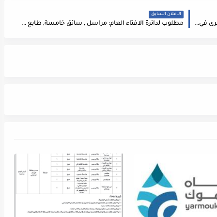
الاعلان السابق
مطلوب محاسبين حديثي التخرج للعمل لدى شركة كبرى في الاردن
مطلوب لدائرة الافتاء العام: مراسل , سائق خامسة, طابع عدد 3 , مأمور ملفات, موظف استقبال, ميكانيكي مواسرجي,