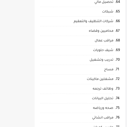
تحصيل مالي
شبكات
شركات التنظيف والتعقيم
محاميين وقضاه
مراقب عمال
شيف حلويات
تدريب وتشغيل
مساح
مشغلين ماكينات
وظائف ترجمه
تحليل البيانات
صحه ورياضه
مراقب انشائي