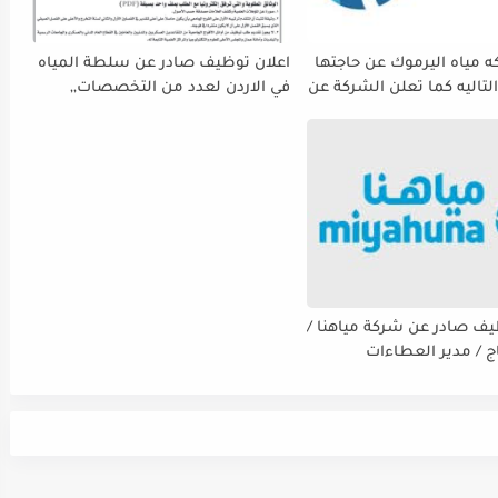
 مياه اليرموك عن حاجتها
اعلان توظيف صادر عن سلطة المياه
لتاليه كما تعلن الشركة عن
في الاردن لعدد من التخصصات,,
ة استقبال طلبات التوظيف
ينتهي التقديم بتاريح 29-4-2026
 دوام يوم الخميس
الموافق2026/5/21 القادم، حرصًا منها
الفرصة الكافية أمام
ستكمال إجراءات التقديم.
يف صادر عن شركة مياهنا /
اج / مدير العطاءات
ت / ضابط نوعية / مدقق
سي - مالي