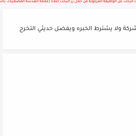
لبحث عن الوظيفة المرغوبة من خلال زر البحث أعلاه (علامة العدسة المصغرة)،، بالتوف
ة ولا يشترط الخبره ويفضل حديثي التخرج