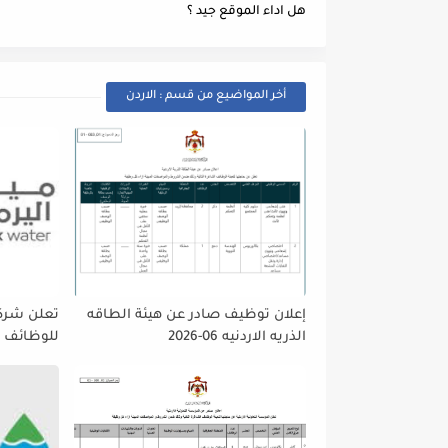
هل اداء الموقع جيد ؟
أخر المواضيع من قسم : الاردن
إعلان توظيف صادر عن هيئة الطاقه
تعلن شركه
الذريه الاردنيه 06-2026
للوظائف ا
تمديد فتر
حتى نهاية
على إتاحة 
الجميع لا