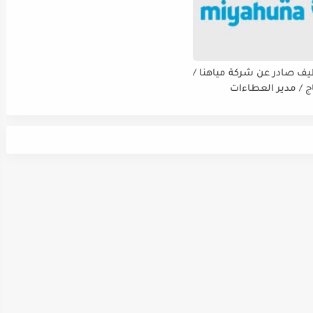
يف صادر عن شركة مياهنا /
اج / مدير العطاءات
ت / ضابط نوعية / مدقق
سي - مالي