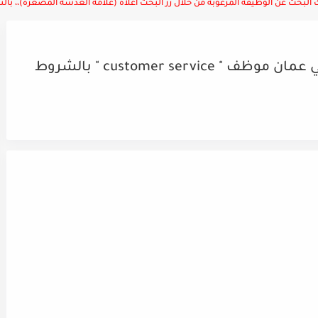
لبحث عن الوظيفة المرغوبة من خلال زر البحث أعلاه (علامة العدسة المصغرة)،، بالتوف
مطلوب لدى شركة سياحة وسفر في عمان موظف " customer service " بالشروط