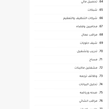
تحصيل مالي
شبكات
شركات التنظيف والتعقيم
محاميين وقضاه
مراقب عمال
شيف حلويات
تدريب وتشغيل
مساح
مشغلين ماكينات
وظائف ترجمه
تحليل البيانات
صحه ورياضه
مراقب انشائي