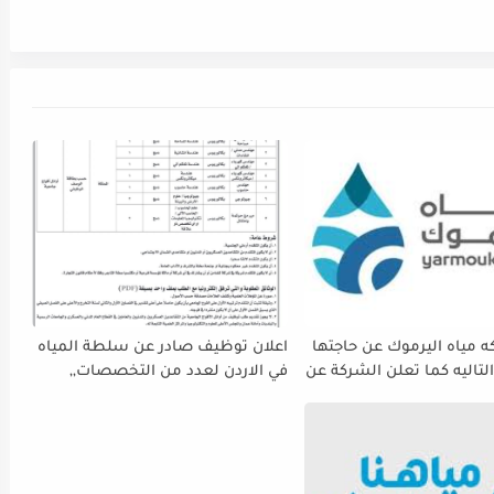
 مياه اليرموك عن حاجتها
اعلان توظيف صادر عن سلطة المياه
لتاليه كما تعلن الشركة عن
في الاردن لعدد من التخصصات,,
ة استقبال طلبات التوظيف
ينتهي التقديم بتاريح 29-4-2026
 دوام يوم الخميس
الموافق2026/5/21 القادم، حرصًا منها
الفرصة الكافية أمام
ستكمال إجراءات التقديم.