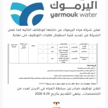
تعلن شركه مياه اليرموك عن حاجتها للوظائف التاليه كما تعلن
الشركة عن تمديد فترة استقبال طلبات التوظيف حتى نهاية
دوام يوم الخميس الموافق2026/5/21 القادم، حرصًا منها على
إتاحة الفرصة الكافية أمام الجميع لاستكمال إجراءات التقديم.
اعلان توظيف صادر عن سلطة المياه في الاردن لعدد من
التخصصات,, ينتهي التقديم بتاريح 29-4-2026