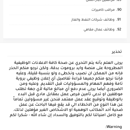
مرافقين كبار السن
مراقب كاميرات
وظائف شركات النفط والغاز
وظائف عمال مقاهي
تحذير
يرجى العلم بأنه يتم التحري عن صحة كافة الاعلانات الوظيفية
المطروحة على منصة وايد بروموت بدقة، ولكن نرجو منكم الحذر
فإنه من الممكن ان نصيب ونخطىء ولو بنسبة قليلة، وعليه
فإننا نرجو منكم جميعا قراءة تفاصيل أي إعلان وظيفي بروية
تامة وفهم المهام والمسؤوليات قبل التقديم. وعليه ومن
الضروري أيضا يرجى عدم دفع أي مبالغ مالية لأي جهة تطلب
موظفين او تدعي تأمين فرص عمل بمقابل مادي قبل البدء
بالوظيفة وتوقيع عقد عمل معتمد فنحن غير مسؤولين تماماً
عن هذا النوع من الاخطاء الي قد يقع فيها الباحث عن عمل
ضحية أحد المكاتب الوهمية او الاشخاص الغير مؤهلين لذلك.
مع كامل امنياتنا لكم بالتوفيق والسداد إن شاء الله - شكرا لكم
Warning: