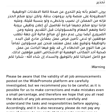
تحذير
يرجى العلم بأنه يتم التحري عن صحة كافة الاعلانات الوظيفية
المطروحة على منصة وايد بروموت بدقة، ولكن نرجو منكم الحذر
فإنه من الممكن ان نصيب ونخطىء ولو بنسبة قليلة، وعليه
فإننا نرجو منكم جميعا قراءة تفاصيل أي إعلان وظيفي بروية
تامة وفهم المهام والمسؤوليات قبل التقديم. وعليه ومن
الضروري أيضا يرجى عدم دفع أي مبالغ مالية لأي جهة تطلب
موظفين او تدعي تأمين فرص عمل بمقابل مادي قبل البدء
بالوظيفة وتوقيع عقد عمل معتمد فنحن غير مسؤولين تماماً
عن هذا النوع من الاخطاء الي قد يقع فيها الباحث عن عمل
ضحية أحد المكاتب الوهمية او الاشخاص الغير مؤهلين لذلك.
مع كامل امنياتنا لكم بالتوفيق والسداد إن شاء الله - شكرا لكم
Warning:
Please be aware that the validity of all job announcements
posted on the WidePromote platform are carefully
investigated, but we recommend you to be careful, as it is
possible for us to make corrections and make mistakes even
a small percentage, and therefore we hope that you all read
the details of any job announcement carefully and
understand the tasks and responsibilities before applying .
Accordingly, and it is also necessary, please do not pay any