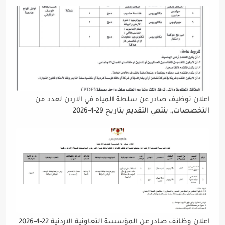
دوام يوم الخميس الموافق2026/5/21 القادم، حرصًا منها على
إتاحة الفرصة الكافية أمام الجميع لاستكمال إجراءات التقديم.
اعلان توظيف صادر عن سلطة المياه في الاردن لعدد من
التخصصات,, ينتهي التقديم بتاريح 29-4-2026
اعلان وظائف صادر عن المؤسسة التعاونية الاردنية 22-4-2026