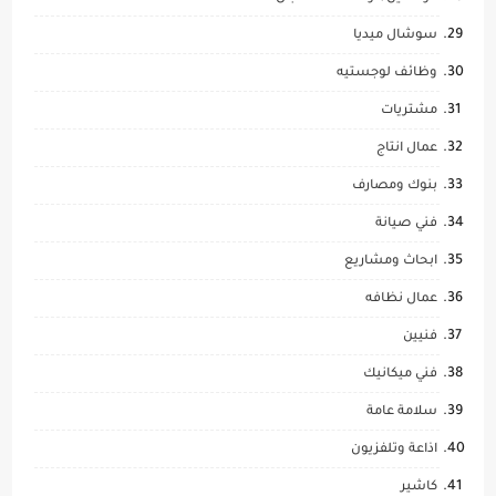
سوشال ميديا
وظائف لوجستيه
مشتريات
عمال انتاج
بنوك ومصارف
فني صيانة
ابحاث ومشاريع
عمال نظافه
فنيين
فني ميكانيك
سلامة عامة
اذاعة وتلفزيون
كاشير