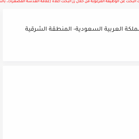
لبحث عن الوظيفة المرغوبة من خلال زر البحث أعلاه (علامة العدسة المصغرة)،، بالتوف
كة العربية السعودية- المنطقة الشرقية