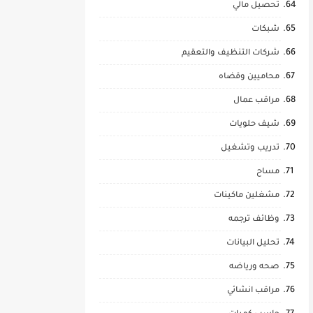
تحصيل مالي
شبكات
شركات التنظيف والتعقيم
محاميين وقضاه
مراقب عمال
شيف حلويات
تدريب وتشغيل
مساح
مشغلين ماكينات
وظائف ترجمه
تحليل البيانات
صحه ورياضه
مراقب انشائي