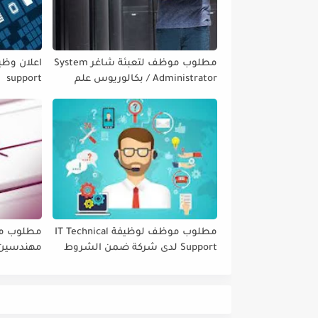
مطلوب موظف لتعبئة شاغر System
Administrator / بكالوريوس علم
support
حاسوب او نظم المعلومات او ما
شابه
مطلوب موظف لوظيفة IT Technical
مطلوب مو
Support لدى شركة ضمن الشروط
مهندسين 
التالية