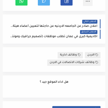
الاعلان التالي
اعلان صادر عن الجامعه الاردنيه عن حاجتها لتعيين أعضاء هيئة تدريس والتعاقد مع محاضرين متفرغين بالشروط التالية
الاعلان السابق
اكاديمية كبرى في عمان تطلب موظفات (تصميم جرافيك ومونتاج) بدوام كامل ، على ان تتوفر في المتقدمات المؤهلات التالية :
الاردن
وظائف ادارية
وظائف شركات الاتصالات في الاردن
هل اداء الموقع جيد ؟