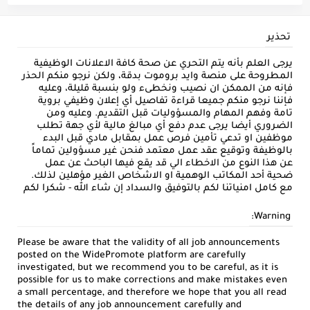
تحذير
يرجى العلم بأنه يتم التحري عن صحة كافة الاعلانات الوظيفية
المطروحة على منصة وايد بروموت بدقة، ولكن نرجو منكم الحذر
فإنه من الممكن ان نصيب ونخطىء ولو بنسبة قليلة، وعليه
فإننا نرجو منكم جميعا قراءة تفاصيل أي إعلان وظيفي بروية
تامة وفهم المهام والمسؤوليات قبل التقديم. وعليه ومن
الضروري أيضا يرجى عدم دفع أي مبالغ مالية لأي جهة تطلب
موظفين او تدعي تأمين فرص عمل بمقابل مادي قبل البدء
بالوظيفة وتوقيع عقد عمل معتمد فنحن غير مسؤولين تماماً
عن هذا النوع من الاخطاء الي قد يقع فيها الباحث عن عمل
ضحية أحد المكاتب الوهمية او الاشخاص الغير مؤهلين لذلك.
مع كامل امنياتنا لكم بالتوفيق والسداد إن شاء الله - شكرا لكم
Warning:
Please be aware that the validity of all job announcements
posted on the WidePromote platform are carefully
investigated, but we recommend you to be careful, as it is
possible for us to make corrections and make mistakes even
a small percentage, and therefore we hope that you all read
the details of any job announcement carefully and