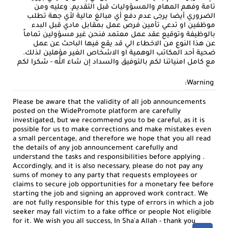
تامة وفهم المهام والمسؤوليات قبل التقديم. وعليه ومن
الضروري أيضا يرجى عدم دفع أي مبالغ مالية لأي جهة تطلب
موظفين او تدعي تأمين فرص عمل بمقابل مادي قبل البدء
بالوظيفة وتوقيع عقد عمل معتمد فنحن غير مسؤولين تماماً
عن هذا النوع من الاخطاء الي قد يقع فيها الباحث عن عمل
ضحية أحد المكاتب الوهمية او الاشخاص الغير مؤهلين لذلك.
مع كامل امنياتنا لكم بالتوفيق والسداد إن شاء الله - شكرا لكم
Warning:
Please be aware that the validity of all job announcements
posted on the WidePromote platform are carefully
investigated, but we recommend you to be careful, as it is
possible for us to make corrections and make mistakes even
a small percentage, and therefore we hope that you all read
the details of any job announcement carefully and
understand the tasks and responsibilities before applying .
Accordingly, and it is also necessary, please do not pay any
sums of money to any party that requests employees or
claims to secure job opportunities for a monetary fee before
starting the job and signing an approved work contract. We
are not fully responsible for this type of errors in which a job
seeker may fall victim to a fake office or people Not eligible
for it. We wish you all success, In Sha'a Allah - thank you