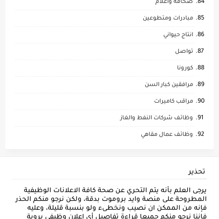
صحافة واعلام
مبادرات ومتطوعين
انتاج حيواني
تواصل
كورونا
مرافقين كبار السن
مراقب كاميرات
وظائف شركات النفط والغاز
وظائف عمال مقاهي
تحذير
يرجى العلم بأنه يتم التحري عن صحة كافة الاعلانات الوظيفية
المطروحة على منصة وايد بروموت بدقة، ولكن نرجو منكم الحذر
فإنه من الممكن ان نصيب ونخطىء ولو بنسبة قليلة، وعليه
فإننا نرجو منكم جميعا قراءة تفاصيل أي إعلان وظيفي بروية