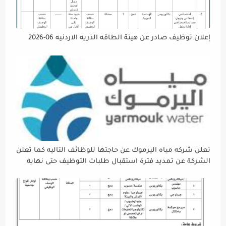
إعلان توظيف صادر عن هيئة الطاقه الذريه الاردنيه 06-2026
تعلن شركه مياه اليرموك عن حاجتها للوظائف التاليه كما تعلن
الشركة عن تمديد فترة استقبال طلبات التوظيف حتى نهاية
دوام يوم الخميس الموافق2026/5/21 القادم، حرصًا منها على
إتاحة الفرصة الكافية أمام الجميع لاستكمال إجراءات التقديم.