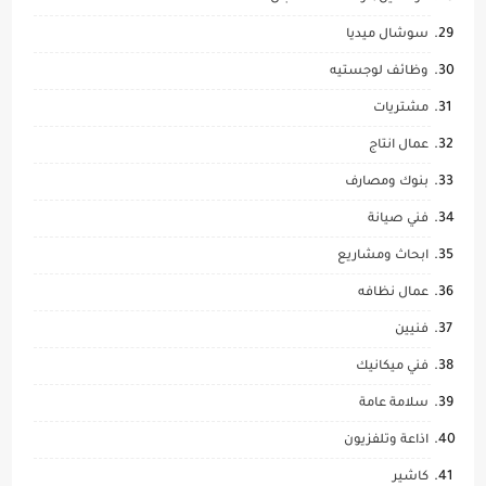
سوشال ميديا
وظائف لوجستيه
مشتريات
عمال انتاج
بنوك ومصارف
فني صيانة
ابحاث ومشاريع
عمال نظافه
فنيين
فني ميكانيك
سلامة عامة
اذاعة وتلفزيون
كاشير