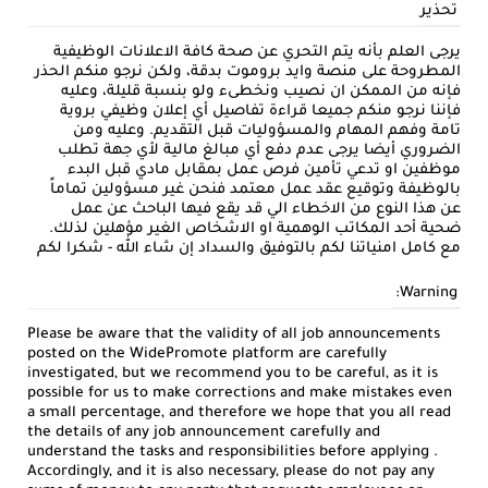
تحذير
يرجى العلم بأنه يتم التحري عن صحة كافة الاعلانات الوظيفية
المطروحة على منصة وايد بروموت بدقة، ولكن نرجو منكم الحذر
فإنه من الممكن ان نصيب ونخطىء ولو بنسبة قليلة، وعليه
فإننا نرجو منكم جميعا قراءة تفاصيل أي إعلان وظيفي بروية
تامة وفهم المهام والمسؤوليات قبل التقديم. وعليه ومن
الضروري أيضا يرجى عدم دفع أي مبالغ مالية لأي جهة تطلب
موظفين او تدعي تأمين فرص عمل بمقابل مادي قبل البدء
بالوظيفة وتوقيع عقد عمل معتمد فنحن غير مسؤولين تماماً
عن هذا النوع من الاخطاء الي قد يقع فيها الباحث عن عمل
ضحية أحد المكاتب الوهمية او الاشخاص الغير مؤهلين لذلك.
مع كامل امنياتنا لكم بالتوفيق والسداد إن شاء الله - شكرا لكم
Warning:
Please be aware that the validity of all job announcements
posted on the WidePromote platform are carefully
investigated, but we recommend you to be careful, as it is
possible for us to make corrections and make mistakes even
a small percentage, and therefore we hope that you all read
the details of any job announcement carefully and
understand the tasks and responsibilities before applying .
Accordingly, and it is also necessary, please do not pay any