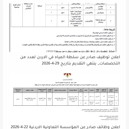
دوام يوم الخميس الموافق2026/5/21 القادم، حرصًا منها على
إتاحة الفرصة الكافية أمام الجميع لاستكمال إجراءات التقديم.
اعلان توظيف صادر عن سلطة المياه في الاردن لعدد من
التخصصات,, ينتهي التقديم بتاريح 29-4-2026
اعلان وظائف صادر عن المؤسسة التعاونية الاردنية 22-4-2026