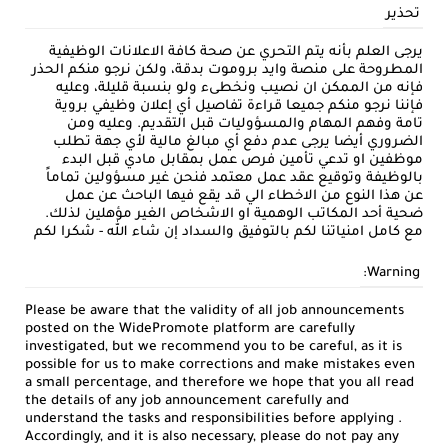
تحذير
يرجى العلم بأنه يتم التحري عن صحة كافة الاعلانات الوظيفية
المطروحة على منصة وايد بروموت بدقة، ولكن نرجو منكم الحذر
فإنه من الممكن ان نصيب ونخطىء ولو بنسبة قليلة، وعليه
فإننا نرجو منكم جميعا قراءة تفاصيل أي إعلان وظيفي بروية
تامة وفهم المهام والمسؤوليات قبل التقديم. وعليه ومن
الضروري أيضا يرجى عدم دفع أي مبالغ مالية لأي جهة تطلب
موظفين او تدعي تأمين فرص عمل بمقابل مادي قبل البدء
بالوظيفة وتوقيع عقد عمل معتمد فنحن غير مسؤولين تماماً
عن هذا النوع من الاخطاء الي قد يقع فيها الباحث عن عمل
ضحية أحد المكاتب الوهمية او الاشخاص الغير مؤهلين لذلك.
مع كامل امنياتنا لكم بالتوفيق والسداد إن شاء الله - شكرا لكم
Warning:
Please be aware that the validity of all job announcements
posted on the WidePromote platform are carefully
investigated, but we recommend you to be careful, as it is
possible for us to make corrections and make mistakes even
a small percentage, and therefore we hope that you all read
the details of any job announcement carefully and
understand the tasks and responsibilities before applying .
Accordingly, and it is also necessary, please do not pay any