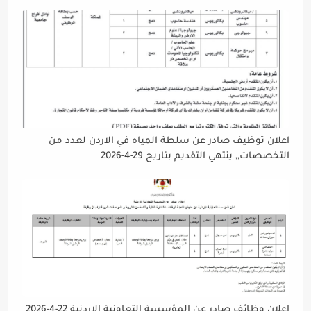
دوام يوم الخميس الموافق2026/5/21 القادم، حرصًا منها على
إتاحة الفرصة الكافية أمام الجميع لاستكمال إجراءات التقديم.
اعلان توظيف صادر عن سلطة المياه في الاردن لعدد من
التخصصات,, ينتهي التقديم بتاريح 29-4-2026
اعلان وظائف صادر عن المؤسسة التعاونية الاردنية 22-4-2026