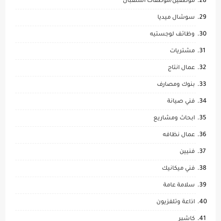
موظفين/موظفات استقبال
سوشال ميديا
وظائف لوجستيه
مشتريات
عمال انتاج
بنوك ومصارف
فني صيانة
ابحاث ومشاريع
عمال نظافه
فنيين
فني ميكانيك
سلامة عامة
اذاعة وتلفزيون
كاشير