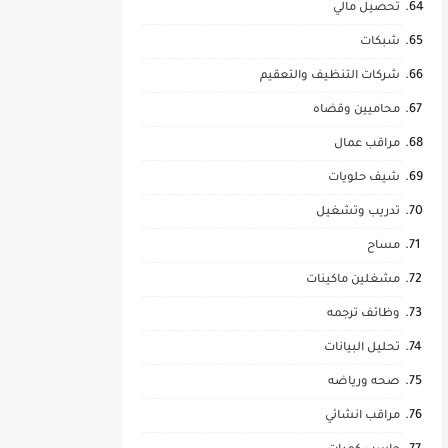
تحصيل مالي
شبكات
شركات التنظيف والتعقيم
محاميين وقضاه
مراقب عمال
شيف حلويات
تدريب وتشغيل
مساح
مشغلين ماكينات
وظائف ترجمه
تحليل البيانات
صحه ورياضه
مراقب انشائي