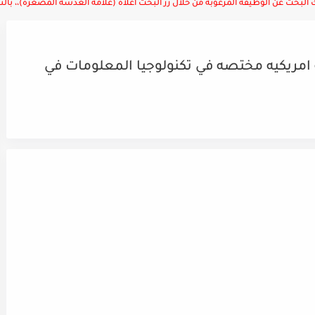
لبحث عن الوظيفة المرغوبة من خلال زر البحث أعلاه (علامة العدسة المصغرة)،، بالتوف
ريكيه مختصه في تكنولوجيا المعلومات في