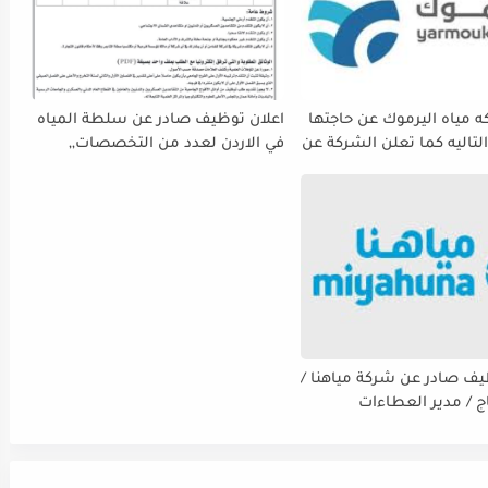
 مياه اليرموك عن حاجتها
اعلان توظيف صادر عن سلطة المياه
لتاليه كما تعلن الشركة عن
في الاردن لعدد من التخصصات,,
ة استقبال طلبات التوظيف
ينتهي التقديم بتاريح 29-4-2026
 دوام يوم الخميس
الموافق2026/5/21 القادم، حرصًا منها
الفرصة الكافية أمام
ستكمال إجراءات التقديم.
يف صادر عن شركة مياهنا /
اج / مدير العطاءات
ت / ضابط نوعية / مدقق
سي - مالي