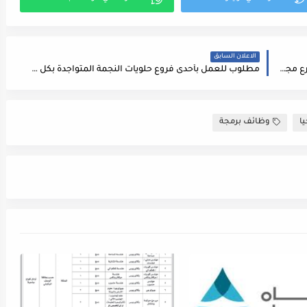
الاعلان السابق
مطلوب للعمل لدى مطاعم (زاروبة) في مدينة اربد فرع مجمع عمان
مطلوب للعمل بأحدى فروع حلويات النجمة المتواجدة بكل من ( الرابية , دابوق , شارع المدينة المنورة , البيادر )
ا
وظائف برمجة