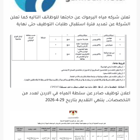
تعلن شركه مياه اليرموك عن حاجتها للوظائف التاليه كما تعلن
الشركة عن تمديد فترة استقبال طلبات التوظيف حتى نهاية
دوام يوم الخميس الموافق2026/5/21 القادم، حرصًا منها على
إتاحة الفرصة الكافية أمام الجميع لاستكمال إجراءات التقديم.
اعلان توظيف صادر عن سلطة المياه في الاردن لعدد من
التخصصات,, ينتهي التقديم بتاريح 29-4-2026