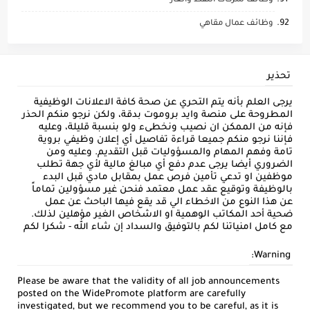
وظائف شركات النفط والغاز
وظائف عمال مقاهي
تحذير
يرجى العلم بأنه يتم التحري عن صحة كافة الاعلانات الوظيفية
المطروحة على منصة وايد بروموت بدقة، ولكن نرجو منكم الحذر
فإنه من الممكن ان نصيب ونخطىء ولو بنسبة قليلة، وعليه
فإننا نرجو منكم جميعا قراءة تفاصيل أي إعلان وظيفي بروية
تامة وفهم المهام والمسؤوليات قبل التقديم. وعليه ومن
الضروري أيضا يرجى عدم دفع أي مبالغ مالية لأي جهة تطلب
موظفين او تدعي تأمين فرص عمل بمقابل مادي قبل البدء
بالوظيفة وتوقيع عقد عمل معتمد فنحن غير مسؤولين تماماً
عن هذا النوع من الاخطاء الي قد يقع فيها الباحث عن عمل
ضحية أحد المكاتب الوهمية او الاشخاص الغير مؤهلين لذلك.
مع كامل امنياتنا لكم بالتوفيق والسداد إن شاء الله - شكرا لكم
Warning:
Please be aware that the validity of all job announcements
posted on the WidePromote platform are carefully
investigated, but we recommend you to be careful, as it is