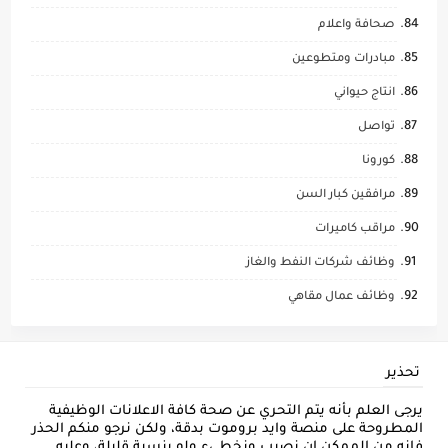
صحافة واعلام
مبادرات ومتطوعين
انتاج حيواني
تواصل
كورونا
مرافقين كبار السن
مراقب كاميرات
وظائف شركات النفط والغاز
وظائف عمال مقاهي
تحذير
يرجى العلم بأنه يتم التحري عن صحة كافة الاعلانات الوظيفية
المطروحة على منصة وايد بروموت بدقة، ولكن نرجو منكم الحذر
فإنه من الممكن ان نصيب ونخطىء ولو بنسبة قليلة، وعليه