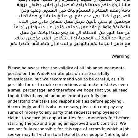
فإننا نرجو منكم جميعا قراءة تفاصيل أي إعلان وظيفي بروية
تامة وفهم المهام والمسؤوليات قبل التقديم. وعليه ومن
الضروري أيضا يرجى عدم دفع أي مبالغ مالية لأي جهة تطلب
موظفين او تدعي تأمين فرص عمل بمقابل مادي قبل البدء
بالوظيفة وتوقيع عقد عمل معتمد فنحن غير مسؤولين تماماً
عن هذا النوع من الاخطاء الي قد يقع فيها الباحث عن عمل
ضحية أحد المكاتب الوهمية او الاشخاص الغير مؤهلين لذلك.
مع كامل امنياتنا لكم بالتوفيق والسداد إن شاء الله - شكرا لكم
Warning:
Please be aware that the validity of all job announcements
posted on the WidePromote platform are carefully
investigated, but we recommend you to be careful, as it is
possible for us to make corrections and make mistakes even
a small percentage, and therefore we hope that you all read
the details of any job announcement carefully and
understand the tasks and responsibilities before applying .
Accordingly, and it is also necessary, please do not pay any
sums of money to any party that requests employees or
claims to secure job opportunities for a monetary fee before
starting the job and signing an approved work contract. We
are not fully responsible for this type of errors in which a job
seeker may fall victim to a fake office or people Not eligible