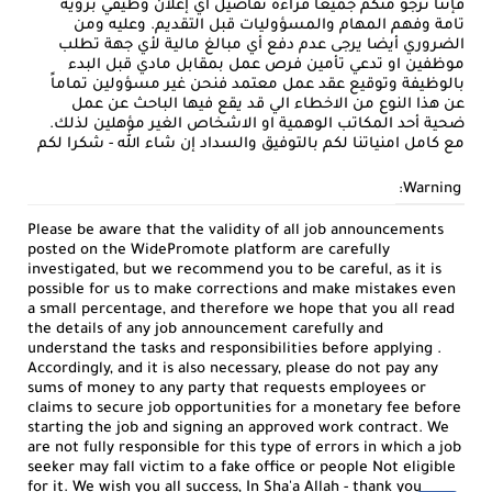
فإننا نرجو منكم جميعا قراءة تفاصيل أي إعلان وظيفي بروية
تامة وفهم المهام والمسؤوليات قبل التقديم. وعليه ومن
الضروري أيضا يرجى عدم دفع أي مبالغ مالية لأي جهة تطلب
موظفين او تدعي تأمين فرص عمل بمقابل مادي قبل البدء
بالوظيفة وتوقيع عقد عمل معتمد فنحن غير مسؤولين تماماً
عن هذا النوع من الاخطاء الي قد يقع فيها الباحث عن عمل
ضحية أحد المكاتب الوهمية او الاشخاص الغير مؤهلين لذلك.
مع كامل امنياتنا لكم بالتوفيق والسداد إن شاء الله - شكرا لكم
Warning:
Please be aware that the validity of all job announcements
posted on the WidePromote platform are carefully
investigated, but we recommend you to be careful, as it is
possible for us to make corrections and make mistakes even
a small percentage, and therefore we hope that you all read
the details of any job announcement carefully and
understand the tasks and responsibilities before applying .
Accordingly, and it is also necessary, please do not pay any
sums of money to any party that requests employees or
claims to secure job opportunities for a monetary fee before
starting the job and signing an approved work contract. We
are not fully responsible for this type of errors in which a job
seeker may fall victim to a fake office or people Not eligible
for it. We wish you all success, In Sha'a Allah - thank you