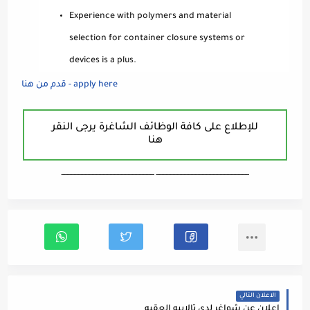
Experience with polymers and material
selection for container closure systems or
devices is a plus.
apply here - قدم من هنا
للإطلاع على كافة الوظائف الشاغرة يرجى النقر
هنا
ـــــــــــــــــــــــــــــــــــــــــــــــــــــــــــــــــــ ـــــــــــــــــــــــــــــــــــــــــــــــــــــــــــــــــــ
الاعلان التالي
اعلان عن شواغر لدى تالاببه العقبه