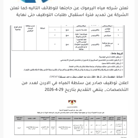
تعلن شركه مياه اليرموك عن حاجتها للوظائف التاليه كما تعلن
الشركة عن تمديد فترة استقبال طلبات التوظيف حتى نهاية
دوام يوم الخميس الموافق2026/5/21 القادم، حرصًا منها على
إتاحة الفرصة الكافية أمام الجميع لاستكمال إجراءات التقديم.
اعلان توظيف صادر عن سلطة المياه في الاردن لعدد من
التخصصات,, ينتهي التقديم بتاريح 29-4-2026