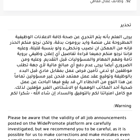
وظائف عمال مقاهي
تحذير
يرجى العلم بأنه يتم التحري عن صحة كافة الاعلانات الوظيفية
المطروحة على منصة وايد بروموت بدقة، ولكن نرجو منكم الحذر
فإنه من الممكن ان نصيب ونخطىء ولو بنسبة قليلة، وعليه
فإننا نرجو منكم جميعا قراءة تفاصيل أي إعلان وظيفي بروية
تامة وفهم المهام والمسؤوليات قبل التقديم. وعليه ومن
الضروري أيضا يرجى عدم دفع أي مبالغ مالية لأي جهة تطلب
موظفين او تدعي تأمين فرص عمل بمقابل مادي قبل البدء
بالوظيفة وتوقيع عقد عمل معتمد فنحن غير مسؤولين تماماً
عن هذا النوع من الاخطاء الي قد يقع فيها الباحث عن عمل
ضحية أحد المكاتب الوهمية او الاشخاص الغير مؤهلين لذلك.
مع كامل امنياتنا لكم بالتوفيق والسداد إن شاء الله - شكرا لكم
Warning:
Please be aware that the validity of all job announcements
posted on the WidePromote platform are carefully
investigated, but we recommend you to be careful, as it is
possible for us to make corrections and make mistakes even