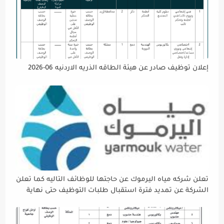
إعلان توظيف صادر عن هيئة الطاقه الذريه الاردنيه 06-2026
تعلن شركه مياه اليرموك عن حاجتها للوظائف التاليه كما تعلن
الشركة عن تمديد فترة استقبال طلبات التوظيف حتى نهاية
دوام يوم الخميس الموافق2026/5/21 القادم، حرصًا منها على
إتاحة الفرصة الكافية أمام الجميع لاستكمال إجراءات التقديم.