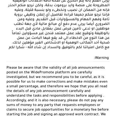
يرجى العلم بأنه يتم التحري عن صحة كافة الاعلانات الوظيفية
المطروحة على منصة وايد بروموت بدقة، ولكن نرجو منكم الحذر
فإنه من الممكن ان نصيب ونخطىء ولو بنسبة قليلة، وعليه
فإننا نرجو منكم جميعا قراءة تفاصيل أي إعلان وظيفي بروية
تامة وفهم المهام والمسؤوليات قبل التقديم. وعليه ومن
الضروري أيضا يرجى عدم دفع أي مبالغ مالية لأي جهة تطلب
موظفين او تدعي تأمين فرص عمل بمقابل مادي قبل البدء
بالوظيفة وتوقيع عقد عمل معتمد فنحن غير مسؤولين تماماً
عن هذا النوع من الاخطاء الي قد يقع فيها الباحث عن عمل
ضحية أحد المكاتب الوهمية او الاشخاص الغير مؤهلين لذلك.
مع كامل امنياتنا لكم بالتوفيق والسداد إن شاء الله - شكرا لكم
Warning:
Please be aware that the validity of all job announcements
posted on the WidePromote platform are carefully
investigated, but we recommend you to be careful, as it is
possible for us to make corrections and make mistakes even
a small percentage, and therefore we hope that you all read
the details of any job announcement carefully and
understand the tasks and responsibilities before applying .
Accordingly, and it is also necessary, please do not pay any
sums of money to any party that requests employees or
claims to secure job opportunities for a monetary fee before
starting the job and signing an approved work contract. We