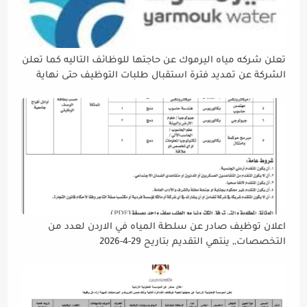
تعلن شركه مياه اليرموك عن حاجتها للوظائف التاليه كما تعلن
الشركة عن تمديد فترة استقبال طلبات التوظيف حتى نهاية
دوام يوم الخميس الموافق2026/5/21 القادم، حرصًا منها على
إتاحة الفرصة الكافية أمام الجميع لاستكمال إجراءات التقديم.
اعلان توظيف صادر عن سلطة المياه في الاردن لعدد من
التخصصات,, ينتهي التقديم بتاريح 29-4-2026