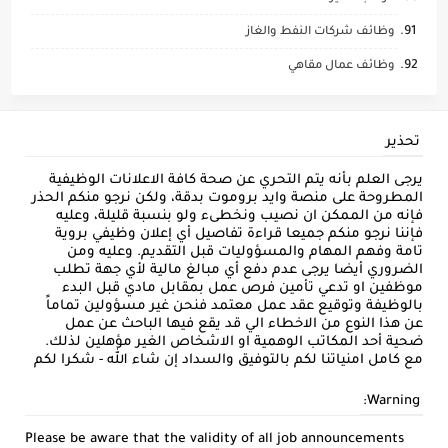
وظائف شركات النفط والغاز
وظائف عمال مقاهي
تحذير
يرجى العلم بأنه يتم التحري عن صحة كافة الاعلانات الوظيفية
المطروحة على منصة وايد بروموت بدقة، ولكن نرجو منكم الحذر
فإنه من الممكن ان نصيب ونخطىء ولو بنسبة قليلة، وعليه
فإننا نرجو منكم جميعا قراءة تفاصيل أي إعلان وظيفي بروية
تامة وفهم المهام والمسؤوليات قبل التقديم. وعليه ومن
الضروري أيضا يرجى عدم دفع أي مبالغ مالية لأي جهة تطلب
موظفين او تدعي تأمين فرص عمل بمقابل مادي قبل البدء
بالوظيفة وتوقيع عقد عمل معتمد فنحن غير مسؤولين تماماً
عن هذا النوع من الاخطاء الي قد يقع فيها الباحث عن عمل
ضحية أحد المكاتب الوهمية او الاشخاص الغير مؤهلين لذلك.
مع كامل امنياتنا لكم بالتوفيق والسداد إن شاء الله - شكرا لكم
Warning:
Please be aware that the validity of all job announcements