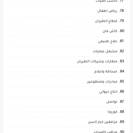
حاسب كميات
رياض اطفال
قطاع الطيران
كاش فان
علاج طبيعي
مشغل عمليات
مطارات وشركات الطيران
صحافة واعلام
مبادرات ومتطوعين
انتاج حيواني
تواصل
كورونا
مرافقين كبار السن
مراقب كاميرات