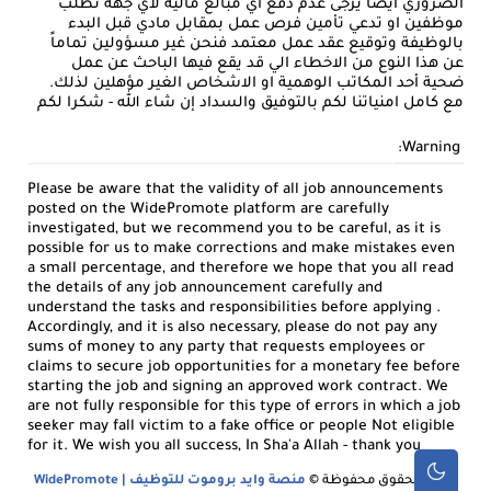
الضروري أيضا يرجى عدم دفع أي مبالغ مالية لأي جهة تطلب
موظفين او تدعي تأمين فرص عمل بمقابل مادي قبل البدء
بالوظيفة وتوقيع عقد عمل معتمد فنحن غير مسؤولين تماماً
عن هذا النوع من الاخطاء الي قد يقع فيها الباحث عن عمل
ضحية أحد المكاتب الوهمية او الاشخاص الغير مؤهلين لذلك.
مع كامل امنياتنا لكم بالتوفيق والسداد إن شاء الله - شكرا لكم
Warning:
Please be aware that the validity of all job announcements
posted on the WidePromote platform are carefully
investigated, but we recommend you to be careful, as it is
possible for us to make corrections and make mistakes even
a small percentage, and therefore we hope that you all read
the details of any job announcement carefully and
understand the tasks and responsibilities before applying .
Accordingly, and it is also necessary, please do not pay any
sums of money to any party that requests employees or
claims to secure job opportunities for a monetary fee before
starting the job and signing an approved work contract. We
are not fully responsible for this type of errors in which a job
seeker may fall victim to a fake office or people Not eligible
for it. We wish you all success, In Sha'a Allah - thank you
جميع الحقوق محفوظة ©
منصة وايد بروموت للتوظيف | WidePromote