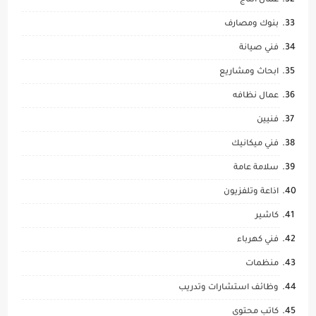
عمال انتاج
بنوك ومصارف
فني صيانة
ابحاث ومشاريع
عمال نظافه
فنيين
فني ميكانيك
سلامة عامة
اذاعة وتلفزيون
كاشير
فني كهرباء
منظمات
وظائف استشارات وتدريب
كاتب محتوى