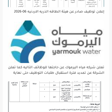
إعلان توظيف صادر عن هيئة الطاقه الذريه الاردنيه 06-2026
تعلن شركه مياه اليرموك عن حاجتها للوظائف التاليه كما تعلن
الشركة عن تمديد فترة استقبال طلبات التوظيف حتى نهاية
دوام يوم الخميس الموافق2026/5/21 القادم، حرصًا منها على
إتاحة الفرصة الكافية أمام الجميع لاستكمال إجراءات التقديم.