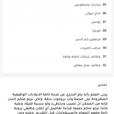
مبادرات ومتطوعين
انتاج حيواني
تواصل
كورونا
مرافقين كبار السن
مراقب كاميرات
وظائف شركات النفط والغاز
وظائف عمال مقاهي
تحذير
يرجى العلم بأنه يتم التحري عن صحة كافة الاعلانات الوظيفية
المطروحة على منصة وايد بروموت بدقة، ولكن نرجو منكم الحذر
فإنه من الممكن ان نصيب ونخطىء ولو بنسبة قليلة، وعليه
فإننا نرجو منكم جميعا قراءة تفاصيل أي إعلان وظيفي بروية
تامة وفهم المهام والمسؤوليات قبل التقديم. وعليه ومن