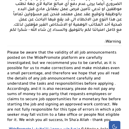
الضروري أيضا يرجى عدم دفع أي مبالغ مالية لأي جهة تطلب
موظفين او تدعي تأمين فرص عمل بمقابل مادي قبل البدء
بالوظيفة وتوقيع عقد عمل معتمد فنحن غير مسؤولين تماماً
عن هذا النوع من الاخطاء الي قد يقع فيها الباحث عن عمل
ضحية أحد المكاتب الوهمية او الاشخاص الغير مؤهلين لذلك.
مع كامل امنياتنا لكم بالتوفيق والسداد إن شاء الله - شكرا لكم
Warning:
Please be aware that the validity of all job announcements
posted on the WidePromote platform are carefully
investigated, but we recommend you to be careful, as it is
possible for us to make corrections and make mistakes even
a small percentage, and therefore we hope that you all read
the details of any job announcement carefully and
understand the tasks and responsibilities before applying .
Accordingly, and it is also necessary, please do not pay any
sums of money to any party that requests employees or
claims to secure job opportunities for a monetary fee before
starting the job and signing an approved work contract. We
are not fully responsible for this type of errors in which a job
seeker may fall victim to a fake office or people Not eligible
for it. We wish you all success, In Sha'a Allah - thank you