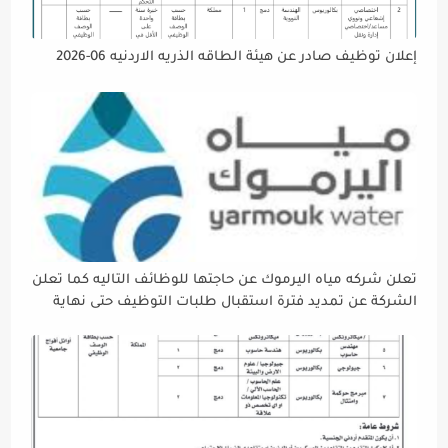
إعلان توظيف صادر عن هيئة الطاقه الذريه الاردنيه 06-2026
تعلن شركه مياه اليرموك عن حاجتها للوظائف التاليه كما تعلن
الشركة عن تمديد فترة استقبال طلبات التوظيف حتى نهاية
دوام يوم الخميس الموافق2026/5/21 القادم، حرصًا منها على
إتاحة الفرصة الكافية أمام الجميع لاستكمال إجراءات التقديم.