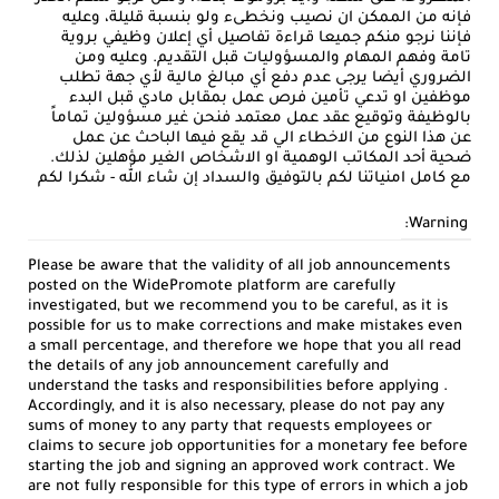
فإنه من الممكن ان نصيب ونخطىء ولو بنسبة قليلة، وعليه
فإننا نرجو منكم جميعا قراءة تفاصيل أي إعلان وظيفي بروية
تامة وفهم المهام والمسؤوليات قبل التقديم. وعليه ومن
الضروري أيضا يرجى عدم دفع أي مبالغ مالية لأي جهة تطلب
موظفين او تدعي تأمين فرص عمل بمقابل مادي قبل البدء
بالوظيفة وتوقيع عقد عمل معتمد فنحن غير مسؤولين تماماً
عن هذا النوع من الاخطاء الي قد يقع فيها الباحث عن عمل
ضحية أحد المكاتب الوهمية او الاشخاص الغير مؤهلين لذلك.
مع كامل امنياتنا لكم بالتوفيق والسداد إن شاء الله - شكرا لكم
Warning:
Please be aware that the validity of all job announcements
posted on the WidePromote platform are carefully
investigated, but we recommend you to be careful, as it is
possible for us to make corrections and make mistakes even
a small percentage, and therefore we hope that you all read
the details of any job announcement carefully and
understand the tasks and responsibilities before applying .
Accordingly, and it is also necessary, please do not pay any
sums of money to any party that requests employees or
claims to secure job opportunities for a monetary fee before
starting the job and signing an approved work contract. We
are not fully responsible for this type of errors in which a job