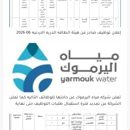
إعلان توظيف صادر عن هيئة الطاقه الذريه الاردنيه 06-2026
تعلن شركه مياه اليرموك عن حاجتها للوظائف التاليه كما تعلن
الشركة عن تمديد فترة استقبال طلبات التوظيف حتى نهاية
دوام يوم الخميس الموافق2026/5/21 القادم، حرصًا منها على
إتاحة الفرصة الكافية أمام الجميع لاستكمال إجراءات التقديم.