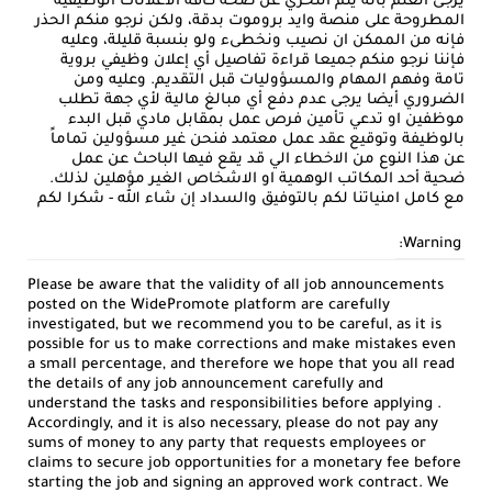
يرجى العلم بأنه يتم التحري عن صحة كافة الاعلانات الوظيفية
المطروحة على منصة وايد بروموت بدقة، ولكن نرجو منكم الحذر
فإنه من الممكن ان نصيب ونخطىء ولو بنسبة قليلة، وعليه
فإننا نرجو منكم جميعا قراءة تفاصيل أي إعلان وظيفي بروية
تامة وفهم المهام والمسؤوليات قبل التقديم. وعليه ومن
الضروري أيضا يرجى عدم دفع أي مبالغ مالية لأي جهة تطلب
موظفين او تدعي تأمين فرص عمل بمقابل مادي قبل البدء
بالوظيفة وتوقيع عقد عمل معتمد فنحن غير مسؤولين تماماً
عن هذا النوع من الاخطاء الي قد يقع فيها الباحث عن عمل
ضحية أحد المكاتب الوهمية او الاشخاص الغير مؤهلين لذلك.
مع كامل امنياتنا لكم بالتوفيق والسداد إن شاء الله - شكرا لكم
Warning:
Please be aware that the validity of all job announcements
posted on the WidePromote platform are carefully
investigated, but we recommend you to be careful, as it is
possible for us to make corrections and make mistakes even
a small percentage, and therefore we hope that you all read
the details of any job announcement carefully and
understand the tasks and responsibilities before applying .
Accordingly, and it is also necessary, please do not pay any
sums of money to any party that requests employees or
claims to secure job opportunities for a monetary fee before
starting the job and signing an approved work contract. We