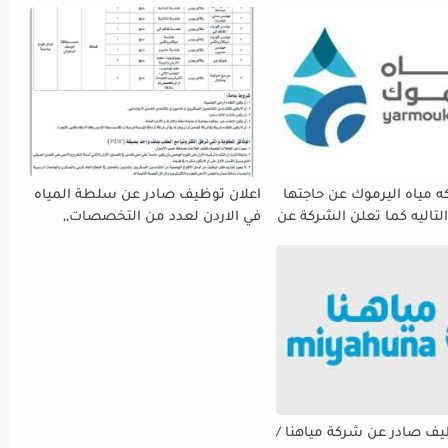
 مياه اليرموك عن حاجتها
اعلان توظيف صادر عن سلطة المياه
لتاليه كما تعلن الشركة عن
في الاردن لعدد من التخصصات,,
ة استقبال طلبات التوظيف
ينتهي التقديم بتاريح 29-4-2026
 دوام يوم الخميس
الموافق2026/5/21 القادم، حرصًا منها
الفرصة الكافية أمام
ستكمال إجراءات التقديم.
يف صادر عن شركة مياهنا /