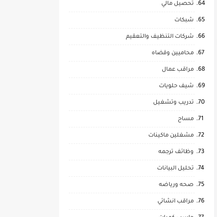
تحصيل مالي
شبكات
شركات التنظيف والتعقيم
محاميين وقضاه
مراقب عمال
شيف حلويات
تدريب وتشغيل
مساح
مشغلين ماكينات
وظائف ترجمه
تحليل البيانات
صحه ورياضه
مراقب انشائي