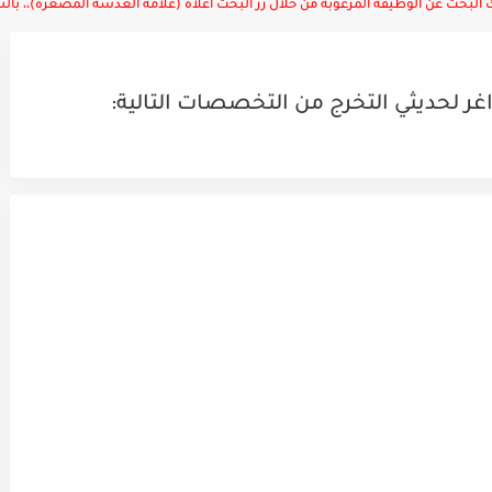
لبحث عن الوظيفة المرغوبة من خلال زر البحث أعلاه (علامة العدسة المصغرة)،، بالتوف
ر لحديثي التخرج من التخصصات التالية: