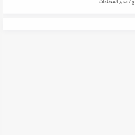
اج / مدير العطاءات
ت / ضابط نوعية / مدقق
سي - مالي