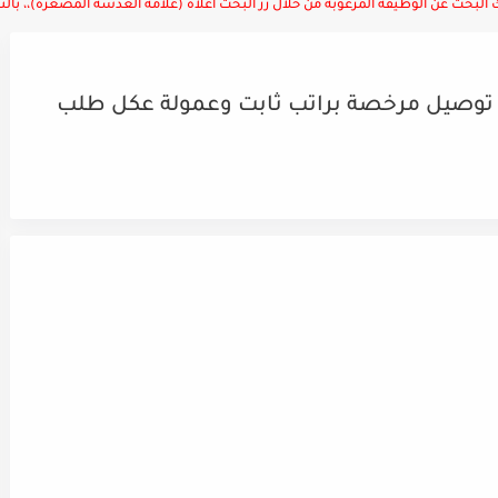
لبحث عن الوظيفة المرغوبة من خلال زر البحث أعلاه (علامة العدسة المصغرة)،، بالتوف
توصيل مرخصة براتب ثابت وعمولة عكل طلب