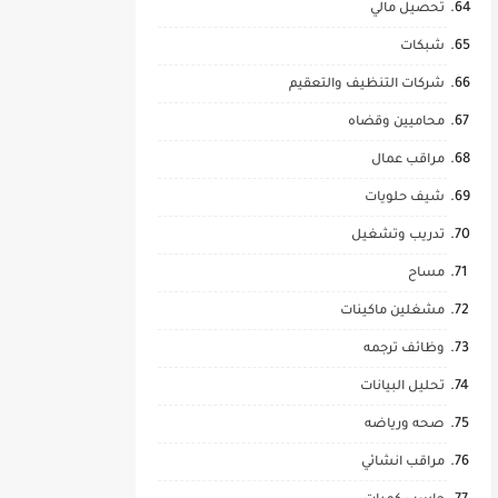
تحصيل مالي
شبكات
شركات التنظيف والتعقيم
محاميين وقضاه
مراقب عمال
شيف حلويات
تدريب وتشغيل
مساح
مشغلين ماكينات
وظائف ترجمه
تحليل البيانات
صحه ورياضه
مراقب انشائي