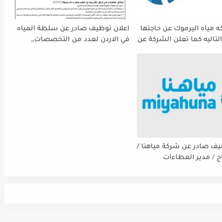
 مياه اليرموك عن حاجتها
اعلان توظيف صادر عن سلطة المياه
لتاليه كما تعلن الشركة عن
في الاردن لعدد من التخصصات,,
ة استقبال طلبات التوظيف
ينتهي التقديم بتاريح 29-4-2026
 دوام يوم الخميس
الموافق2026/5/21 القادم، حرصًا منها
الفرصة الكافية أمام
ستكمال إجراءات التقديم.
يف صادر عن شركة مياهنا /
اج / مدير العطاءات
ت / ضابط نوعية / مدقق
سي - مالي