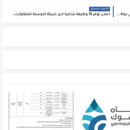
الاعلان السابق
مطلوب مهندس ميكانيك للعمل لدى شركة كبرى في دولة الامارات في مجال أنظمة الحريق
اعلان توفر 18 وظيفة شاغرة لدى شركة الاوسط للمقاولات / وظائف هندسية وإدارية ومالية