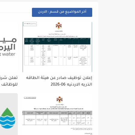
أخر المواضيع من قسم : الاردن
إعلان توظيف صادر عن هيئة الطاقه
تعلن شركه
الذريه الاردنيه 06-2026
للوظائف ا
تمديد فتر
حتى نهاية
على إتاحة 
الجميع لا