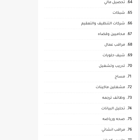
تحصيل مالي
شبكات
شركات التنظيف والتعقيم
محاميين وقضاه
مراقب عمال
شيف حلويات
تدريب وتشغيل
مساح
مشغلين ماكينات
وظائف ترجمه
تحليل البيانات
صحه ورياضه
مراقب انشائي