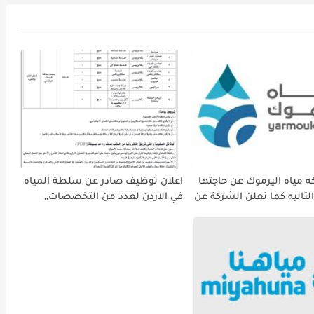
 مياه اليرموك عن حاجتها
اعلان توظيف صادر عن سلطة المياه
لتاليه كما تعلن الشركة عن
في الاردن لعدد من التخصصات,,
ة استقبال طلبات التوظيف
ينتهي التقديم بتاريح 29-4-2026
 دوام يوم الخميس
الموافق2026/5/21 القادم، حرصًا منها
الفرصة الكافية أمام
ستكمال إجراءات التقديم.