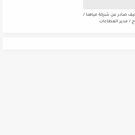
يف صادر عن شركة مياهنا /
اج / مدير العطاءات
ت / ضابط نوعية / مدقق
سي - مالي