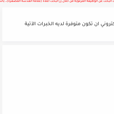
لبحث عن الوظيفة المرغوبة من خلال زر البحث أعلاه (علامة العدسة المصغرة)،، بالتوف
ي ان تكون متوفرة لديه الخبرات الآتية