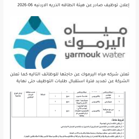
إعلان توظيف صادر عن هيئة الطاقه الذريه الاردنيه 06-2026
تعلن شركه مياه اليرموك عن حاجتها للوظائف التاليه كما تعلن
الشركة عن تمديد فترة استقبال طلبات التوظيف حتى نهاية
دوام يوم الخميس الموافق2026/5/21 القادم، حرصًا منها على
إتاحة الفرصة الكافية أمام الجميع لاستكمال إجراءات التقديم.