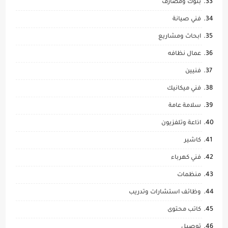
بنوك ومصارف
فني صيانة
ابحاث ومشاريع
عمال نظافه
فنيين
فني ميكانيك
سلامة عامة
اذاعة وتلفزيون
كاشير
فني كهرباء
منظمات
وظائف استشارات وتدريب
كاتب محتوى
توصيل