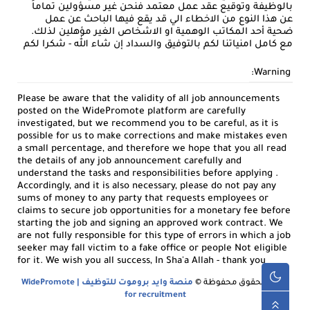
بالوظيفة وتوقيع عقد عمل معتمد فنحن غير مسؤولين تماماً
عن هذا النوع من الاخطاء الي قد يقع فيها الباحث عن عمل
ضحية أحد المكاتب الوهمية او الاشخاص الغير مؤهلين لذلك.
مع كامل امنياتنا لكم بالتوفيق والسداد إن شاء الله - شكرا لكم
Warning:
Please be aware that the validity of all job announcements
posted on the WidePromote platform are carefully
investigated, but we recommend you to be careful, as it is
possible for us to make corrections and make mistakes even
a small percentage, and therefore we hope that you all read
the details of any job announcement carefully and
understand the tasks and responsibilities before applying .
Accordingly, and it is also necessary, please do not pay any
sums of money to any party that requests employees or
claims to secure job opportunities for a monetary fee before
starting the job and signing an approved work contract. We
are not fully responsible for this type of errors in which a job
seeker may fall victim to a fake office or people Not eligible
for it. We wish you all success, In Sha'a Allah - thank you
جميع الحقوق محفوظة ©
منصة وايد بروموت للتوظيف | WidePromote
for recruitment