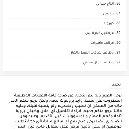
انتاج حيواني
تواصل
كورونا
مرافقين كبار السن
مراقب كاميرات
وظائف شركات النفط والغاز
وظائف عمال مقاهي
تحذير
يرجى العلم بأنه يتم التحري عن صحة كافة الاعلانات الوظيفية
المطروحة على منصة وايد بروموت بدقة، ولكن نرجو منكم الحذر
فإنه من الممكن ان نصيب ونخطىء ولو بنسبة قليلة، وعليه
فإننا نرجو منكم جميعا قراءة تفاصيل أي إعلان وظيفي بروية
تامة وفهم المهام والمسؤوليات قبل التقديم. وعليه ومن
الضروري أيضا يرجى عدم دفع أي مبالغ مالية لأي جهة تطلب
موظفين او تدعي تأمين فرص عمل بمقابل مادي قبل البدء