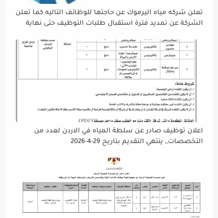
تعلن شركه مياه اليرموك عن حاجتها للوظائف التاليه كما تعلن
الشركة عن تمديد فترة استقبال طلبات التوظيف حتى نهاية
دوام يوم الخميس الموافق2026/5/21 القادم، حرصًا منها على
إتاحة الفرصة الكافية أمام الجميع لاستكمال إجراءات التقديم.
اعلان توظيف صادر عن سلطة المياه في الاردن لعدد من
التخصصات,, ينتهي التقديم بتاريح 29-4-2026