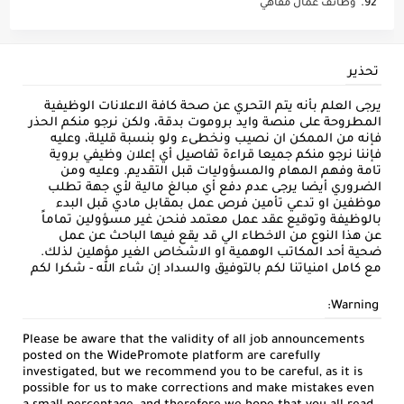
وظائف عمال مقاهي
تحذير
يرجى العلم بأنه يتم التحري عن صحة كافة الاعلانات الوظيفية
المطروحة على منصة وايد بروموت بدقة، ولكن نرجو منكم الحذر
فإنه من الممكن ان نصيب ونخطىء ولو بنسبة قليلة، وعليه
فإننا نرجو منكم جميعا قراءة تفاصيل أي إعلان وظيفي بروية
تامة وفهم المهام والمسؤوليات قبل التقديم. وعليه ومن
الضروري أيضا يرجى عدم دفع أي مبالغ مالية لأي جهة تطلب
موظفين او تدعي تأمين فرص عمل بمقابل مادي قبل البدء
بالوظيفة وتوقيع عقد عمل معتمد فنحن غير مسؤولين تماماً
عن هذا النوع من الاخطاء الي قد يقع فيها الباحث عن عمل
ضحية أحد المكاتب الوهمية او الاشخاص الغير مؤهلين لذلك.
مع كامل امنياتنا لكم بالتوفيق والسداد إن شاء الله - شكرا لكم
Warning:
Please be aware that the validity of all job announcements
posted on the WidePromote platform are carefully
investigated, but we recommend you to be careful, as it is
possible for us to make corrections and make mistakes even