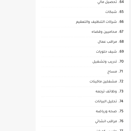
تحصيل مالي
شبكات
شركات التنظيف والتعقيم
محاميين وقضاه
مراقب عمال
شيف حلويات
تدريب وتشغيل
مساح
مشغلين ماكينات
وظائف ترجمه
تحليل البيانات
صحه ورياضه
مراقب انشائي