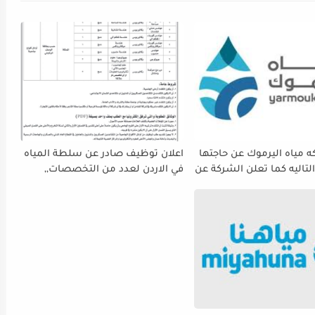
 مياه اليرموك عن حاجتها
اعلان توظيف صادر عن سلطة المياه
لتاليه كما تعلن الشركة عن
في الاردن لعدد من التخصصات,,
ة استقبال طلبات التوظيف
ينتهي التقديم بتاريح 29-4-2026
 دوام يوم الخميس
الموافق2026/5/21 القادم، حرصًا منها
الفرصة الكافية أمام
ستكمال إجراءات التقديم.