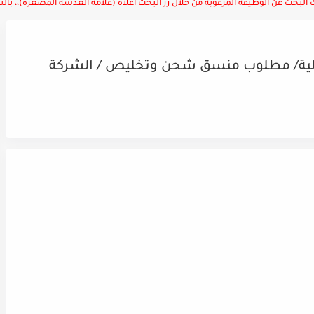
لبحث عن الوظيفة المرغوبة من خلال زر البحث أعلاه (علامة العدسة المصغرة)،، بالتوف
ية/ مطلوب منسق شحن وتخليص / الشركة