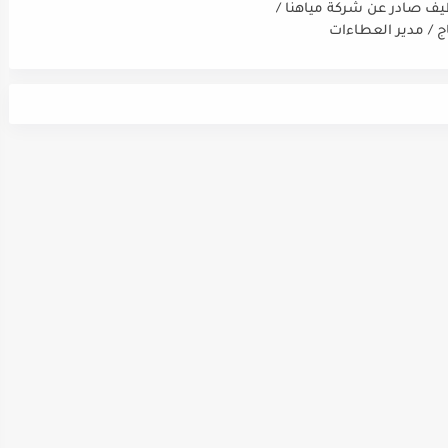
يف صادر عن شركة مياهنا /
اج / مدير العطاءات
ت / ضابط نوعية / مدقق
سي - مالي