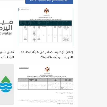
أخر المواضيع من قسم : الاردن
إعلان توظيف صادر عن هيئة الطاقه
تعلن شركه
الذريه الاردنيه 06-2026
للوظائف ا
تمديد فتر
حتى نهاية
على إتاحة 
الجميع لا