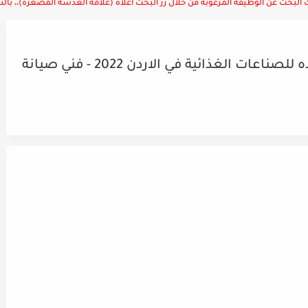
لبحث عن الوظيفة المرغوبة من خلال زر البحث أعلاه (علامة العدسة المصغرة)،، بالتوف
اعلان توظيف صادر عن شركة حموده للصناعات الغذائية في الاردن 2022 - فني صيانة