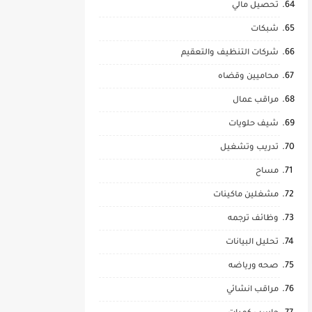
تحصيل مالي
شبكات
شركات التنظيف والتعقيم
محاميين وقضاه
مراقب عمال
شيف حلويات
تدريب وتشغيل
مساح
مشغلين ماكينات
وظائف ترجمه
تحليل البيانات
صحه ورياضه
مراقب انشائي