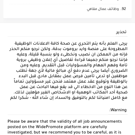
وظائف عمال مقاهي
تحذير
يرجى العلم بأنه يتم التحري عن صحة كافة الاعلانات الوظيفية
المطروحة على منصة وايد بروموت بدقة، ولكن نرجو منكم الحذر
فإنه من الممكن ان نصيب ونخطىء ولو بنسبة قليلة، وعليه
فإننا نرجو منكم جميعا قراءة تفاصيل أي إعلان وظيفي بروية
تامة وفهم المهام والمسؤوليات قبل التقديم. وعليه ومن
الضروري أيضا يرجى عدم دفع أي مبالغ مالية لأي جهة تطلب
موظفين او تدعي تأمين فرص عمل بمقابل مادي قبل البدء
بالوظيفة وتوقيع عقد عمل معتمد فنحن غير مسؤولين تماماً
عن هذا النوع من الاخطاء الي قد يقع فيها الباحث عن عمل
ضحية أحد المكاتب الوهمية او الاشخاص الغير مؤهلين لذلك.
مع كامل امنياتنا لكم بالتوفيق والسداد إن شاء الله - شكرا لكم
Warning:
Please be aware that the validity of all job announcements
posted on the WidePromote platform are carefully
investigated, but we recommend you to be careful, as it is