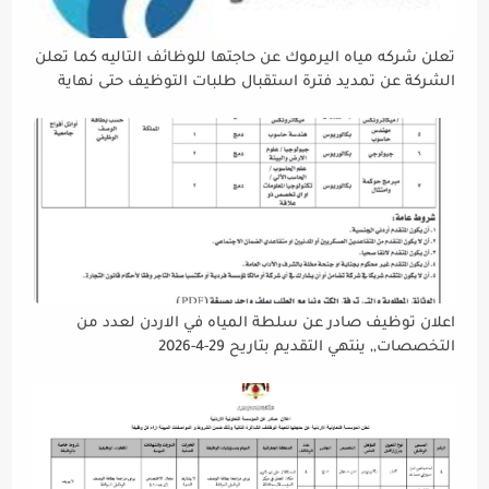
تعلن شركه مياه اليرموك عن حاجتها للوظائف التاليه كما تعلن
الشركة عن تمديد فترة استقبال طلبات التوظيف حتى نهاية
دوام يوم الخميس الموافق2026/5/21 القادم، حرصًا منها على
إتاحة الفرصة الكافية أمام الجميع لاستكمال إجراءات التقديم.
اعلان توظيف صادر عن سلطة المياه في الاردن لعدد من
التخصصات,, ينتهي التقديم بتاريح 29-4-2026