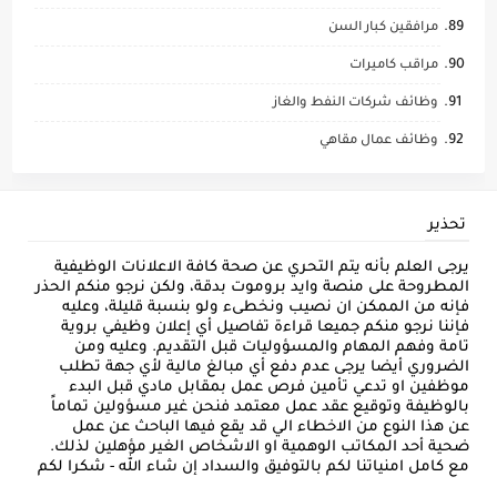
مرافقين كبار السن
مراقب كاميرات
وظائف شركات النفط والغاز
وظائف عمال مقاهي
تحذير
يرجى العلم بأنه يتم التحري عن صحة كافة الاعلانات الوظيفية
المطروحة على منصة وايد بروموت بدقة، ولكن نرجو منكم الحذر
فإنه من الممكن ان نصيب ونخطىء ولو بنسبة قليلة، وعليه
فإننا نرجو منكم جميعا قراءة تفاصيل أي إعلان وظيفي بروية
تامة وفهم المهام والمسؤوليات قبل التقديم. وعليه ومن
الضروري أيضا يرجى عدم دفع أي مبالغ مالية لأي جهة تطلب
موظفين او تدعي تأمين فرص عمل بمقابل مادي قبل البدء
بالوظيفة وتوقيع عقد عمل معتمد فنحن غير مسؤولين تماماً
عن هذا النوع من الاخطاء الي قد يقع فيها الباحث عن عمل
ضحية أحد المكاتب الوهمية او الاشخاص الغير مؤهلين لذلك.
مع كامل امنياتنا لكم بالتوفيق والسداد إن شاء الله - شكرا لكم