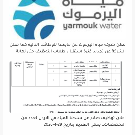
تعلن شركه مياه اليرموك عن حاجتها للوظائف التاليه كما تعلن
الشركة عن تمديد فترة استقبال طلبات التوظيف حتى نهاية
دوام يوم الخميس الموافق2026/5/21 القادم، حرصًا منها على
إتاحة الفرصة الكافية أمام الجميع لاستكمال إجراءات التقديم.
اعلان توظيف صادر عن سلطة المياه في الاردن لعدد من
التخصصات,, ينتهي التقديم بتاريح 29-4-2026