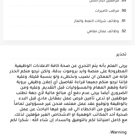
مرافقين كبار السن
مراقب كاميرات
وظائف شركات النفط والغاز
وظائف عمال مقاهي
تحذير
يرجى العلم بأنه يتم التحري عن صحة كافة الاعلانات الوظيفية
المطروحة على منصة وايد بروموت بدقة، ولكن نرجو منكم الحذر
فإنه من الممكن ان نصيب ونخطىء ولو بنسبة قليلة، وعليه
فإننا نرجو منكم جميعا قراءة تفاصيل أي إعلان وظيفي بروية
تامة وفهم المهام والمسؤوليات قبل التقديم. وعليه ومن
الضروري أيضا يرجى عدم دفع أي مبالغ مالية لأي جهة تطلب
موظفين او تدعي تأمين فرص عمل بمقابل مادي قبل البدء
بالوظيفة وتوقيع عقد عمل معتمد فنحن غير مسؤولين تماماً
عن هذا النوع من الاخطاء الي قد يقع فيها الباحث عن عمل
ضحية أحد المكاتب الوهمية او الاشخاص الغير مؤهلين لذلك.
مع كامل امنياتنا لكم بالتوفيق والسداد إن شاء الله - شكرا لكم
Warning: