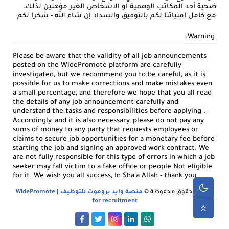
ضحية أحد المكاتب الوهمية او الاشخاص الغير مؤهلين لذلك.
مع كامل امنياتنا لكم بالتوفيق والسداد إن شاء الله - شكرا لكم
Warning:
Please be aware that the validity of all job announcements
posted on the WidePromote platform are carefully
investigated, but we recommend you to be careful, as it is
possible for us to make corrections and make mistakes even
a small percentage, and therefore we hope that you all read
the details of any job announcement carefully and
understand the tasks and responsibilities before applying .
Accordingly, and it is also necessary, please do not pay any
sums of money to any party that requests employees or
claims to secure job opportunities for a monetary fee before
starting the job and signing an approved work contract. We
are not fully responsible for this type of errors in which a job
seeker may fall victim to a fake office or people Not eligible
for it. We wish you all success, In Sha'a Allah - thank you
جميع الحقوق محفوظة ©
منصة وايد بروموت للتوظيف | WidePromote
for recruitment