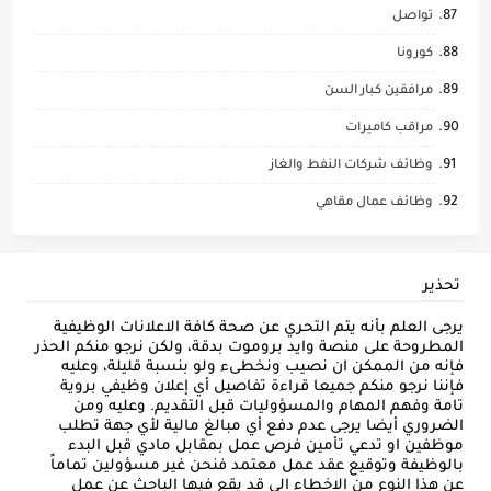
تواصل
كورونا
مرافقين كبار السن
مراقب كاميرات
وظائف شركات النفط والغاز
وظائف عمال مقاهي
تحذير
يرجى العلم بأنه يتم التحري عن صحة كافة الاعلانات الوظيفية
المطروحة على منصة وايد بروموت بدقة، ولكن نرجو منكم الحذر
فإنه من الممكن ان نصيب ونخطىء ولو بنسبة قليلة، وعليه
فإننا نرجو منكم جميعا قراءة تفاصيل أي إعلان وظيفي بروية
تامة وفهم المهام والمسؤوليات قبل التقديم. وعليه ومن
الضروري أيضا يرجى عدم دفع أي مبالغ مالية لأي جهة تطلب
موظفين او تدعي تأمين فرص عمل بمقابل مادي قبل البدء
بالوظيفة وتوقيع عقد عمل معتمد فنحن غير مسؤولين تماماً
عن هذا النوع من الاخطاء الي قد يقع فيها الباحث عن عمل