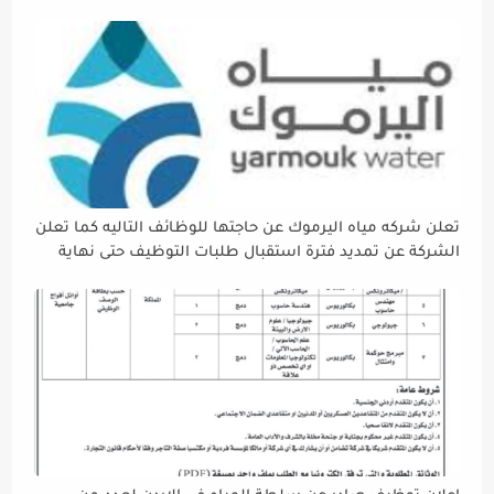
تعلن شركه مياه اليرموك عن حاجتها للوظائف التاليه كما تعلن
الشركة عن تمديد فترة استقبال طلبات التوظيف حتى نهاية
دوام يوم الخميس الموافق2026/5/21 القادم، حرصًا منها على
إتاحة الفرصة الكافية أمام الجميع لاستكمال إجراءات التقديم.