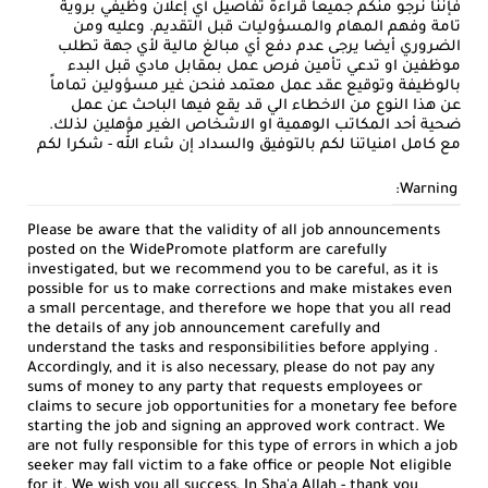
فإننا نرجو منكم جميعا قراءة تفاصيل أي إعلان وظيفي بروية
تامة وفهم المهام والمسؤوليات قبل التقديم. وعليه ومن
الضروري أيضا يرجى عدم دفع أي مبالغ مالية لأي جهة تطلب
موظفين او تدعي تأمين فرص عمل بمقابل مادي قبل البدء
بالوظيفة وتوقيع عقد عمل معتمد فنحن غير مسؤولين تماماً
عن هذا النوع من الاخطاء الي قد يقع فيها الباحث عن عمل
ضحية أحد المكاتب الوهمية او الاشخاص الغير مؤهلين لذلك.
مع كامل امنياتنا لكم بالتوفيق والسداد إن شاء الله - شكرا لكم
Warning:
Please be aware that the validity of all job announcements
posted on the WidePromote platform are carefully
investigated, but we recommend you to be careful, as it is
possible for us to make corrections and make mistakes even
a small percentage, and therefore we hope that you all read
the details of any job announcement carefully and
understand the tasks and responsibilities before applying .
Accordingly, and it is also necessary, please do not pay any
sums of money to any party that requests employees or
claims to secure job opportunities for a monetary fee before
starting the job and signing an approved work contract. We
are not fully responsible for this type of errors in which a job
seeker may fall victim to a fake office or people Not eligible
for it. We wish you all success, In Sha'a Allah - thank you