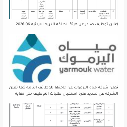
إعلان توظيف صادر عن هيئة الطاقه الذريه الاردنيه 06-2026
تعلن شركه مياه اليرموك عن حاجتها للوظائف التاليه كما تعلن
الشركة عن تمديد فترة استقبال طلبات التوظيف حتى نهاية
دوام يوم الخميس الموافق2026/5/21 القادم، حرصًا منها على
إتاحة الفرصة الكافية أمام الجميع لاستكمال إجراءات التقديم.