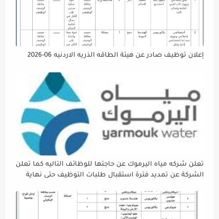
إعلان توظيف صادر عن هيئة الطاقه الذريه الاردنيه 06-2026
تعلن شركه مياه اليرموك عن حاجتها للوظائف التاليه كما تعلن
الشركة عن تمديد فترة استقبال طلبات التوظيف حتى نهاية
دوام يوم الخميس الموافق2026/5/21 القادم، حرصًا منها على
إتاحة الفرصة الكافية أمام الجميع لاستكمال إجراءات التقديم.