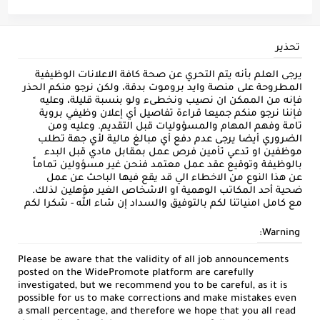
تحذير
يرجى العلم بأنه يتم التحري عن صحة كافة الاعلانات الوظيفية
المطروحة على منصة وايد بروموت بدقة، ولكن نرجو منكم الحذر
فإنه من الممكن ان نصيب ونخطىء ولو بنسبة قليلة، وعليه
فإننا نرجو منكم جميعا قراءة تفاصيل أي إعلان وظيفي بروية
تامة وفهم المهام والمسؤوليات قبل التقديم. وعليه ومن
الضروري أيضا يرجى عدم دفع أي مبالغ مالية لأي جهة تطلب
موظفين او تدعي تأمين فرص عمل بمقابل مادي قبل البدء
بالوظيفة وتوقيع عقد عمل معتمد فنحن غير مسؤولين تماماً
عن هذا النوع من الاخطاء الي قد يقع فيها الباحث عن عمل
ضحية أحد المكاتب الوهمية او الاشخاص الغير مؤهلين لذلك.
مع كامل امنياتنا لكم بالتوفيق والسداد إن شاء الله - شكرا لكم
Warning:
Please be aware that the validity of all job announcements
posted on the WidePromote platform are carefully
investigated, but we recommend you to be careful, as it is
possible for us to make corrections and make mistakes even
a small percentage, and therefore we hope that you all read