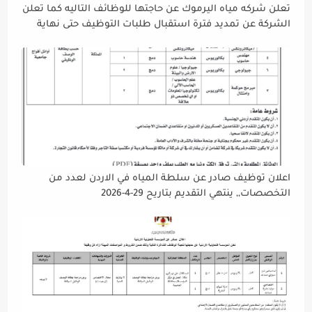
تعلن شركه مياه اليرموك عن حاجتها للوظائف التاليه كما تعلن
الشركة عن تمديد فترة استقبال طلبات التوظيف حتى نهاية
دوام يوم الخميس الموافق2026/5/21 القادم، حرصًا منها على
إتاحة الفرصة الكافية أمام الجميع لاستكمال إجراءات التقديم.
اعلان توظيف صادر عن سلطة المياه في الاردن لعدد من
التخصصات,, ينتهي التقديم بتاريح 29-4-2026