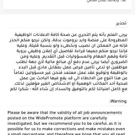
وظائف عمال مقاهي
تحذير
يرجى العلم بأنه يتم التحري عن صحة كافة الاعلانات الوظيفية
المطروحة على منصة وايد بروموت بدقة، ولكن نرجو منكم الحذر
فإنه من الممكن ان نصيب ونخطىء ولو بنسبة قليلة، وعليه
فإننا نرجو منكم جميعا قراءة تفاصيل أي إعلان وظيفي بروية
تامة وفهم المهام والمسؤوليات قبل التقديم. وعليه ومن
الضروري أيضا يرجى عدم دفع أي مبالغ مالية لأي جهة تطلب
موظفين او تدعي تأمين فرص عمل بمقابل مادي قبل البدء
بالوظيفة وتوقيع عقد عمل معتمد فنحن غير مسؤولين تماماً
عن هذا النوع من الاخطاء الي قد يقع فيها الباحث عن عمل
ضحية أحد المكاتب الوهمية او الاشخاص الغير مؤهلين لذلك.
مع كامل امنياتنا لكم بالتوفيق والسداد إن شاء الله - شكرا لكم
Warning:
Please be aware that the validity of all job announcements
posted on the WidePromote platform are carefully
investigated, but we recommend you to be careful, as it is
possible for us to make corrections and make mistakes even
a small percentage, and therefore we hope that you all read