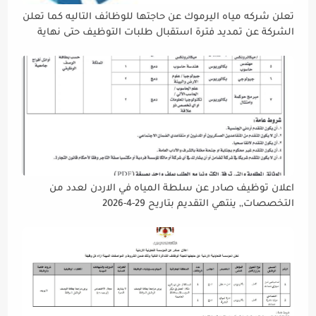
تعلن شركه مياه اليرموك عن حاجتها للوظائف التاليه كما تعلن
الشركة عن تمديد فترة استقبال طلبات التوظيف حتى نهاية
دوام يوم الخميس الموافق2026/5/21 القادم، حرصًا منها على
إتاحة الفرصة الكافية أمام الجميع لاستكمال إجراءات التقديم.
اعلان توظيف صادر عن سلطة المياه في الاردن لعدد من
التخصصات,, ينتهي التقديم بتاريح 29-4-2026