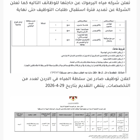
تعلن شركه مياه اليرموك عن حاجتها للوظائف التاليه كما تعلن
الشركة عن تمديد فترة استقبال طلبات التوظيف حتى نهاية
دوام يوم الخميس الموافق2026/5/21 القادم، حرصًا منها على
إتاحة الفرصة الكافية أمام الجميع لاستكمال إجراءات التقديم.
اعلان توظيف صادر عن سلطة المياه في الاردن لعدد من
التخصصات,, ينتهي التقديم بتاريح 29-4-2026