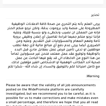
تحذير
يرجى العلم بأنه يتم التحري عن صحة كافة الاعلانات الوظيفية
المطروحة على منصة وايد بروموت بدقة، ولكن نرجو منكم الحذر
فإنه من الممكن ان نصيب ونخطىء ولو بنسبة قليلة، وعليه
فإننا نرجو منكم جميعا قراءة تفاصيل أي إعلان وظيفي بروية
تامة وفهم المهام والمسؤوليات قبل التقديم. وعليه ومن
الضروري أيضا يرجى عدم دفع أي مبالغ مالية لأي جهة تطلب
موظفين او تدعي تأمين فرص عمل بمقابل مادي قبل البدء
بالوظيفة وتوقيع عقد عمل معتمد فنحن غير مسؤولين تماماً
عن هذا النوع من الاخطاء الي قد يقع فيها الباحث عن عمل
ضحية أحد المكاتب الوهمية او الاشخاص الغير مؤهلين لذلك.
مع كامل امنياتنا لكم بالتوفيق والسداد إن شاء الله - شكرا لكم
Warning:
Please be aware that the validity of all job announcements
posted on the WidePromote platform are carefully
investigated, but we recommend you to be careful, as it is
possible for us to make corrections and make mistakes even
a small percentage, and therefore we hope that you all read